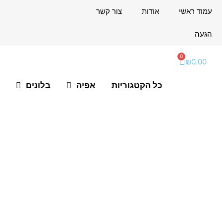
ילוג
לתוכן
עמוד ראשי
אודות
צור קשר
תוכן
הגעה
0
עגלת
₪
0.00
קניות
כל הקטגוריות
אפיה
בלונים