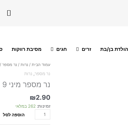
F
a
c
e
b
o
הולדת בן/בת
זרים
חגים
מסיבת רווקות
סו
o
k
כמות
עמוד הבית
/
נרות
/
נר מספר
/ נ
של
נר מספר
,
נרות
נר
נר מספר מיני 9 פסטל ורוד
מספר
מיני
9
₪
2.90
פסטל
זמינות:
262 במלאי
ורוד
הוספה לסל