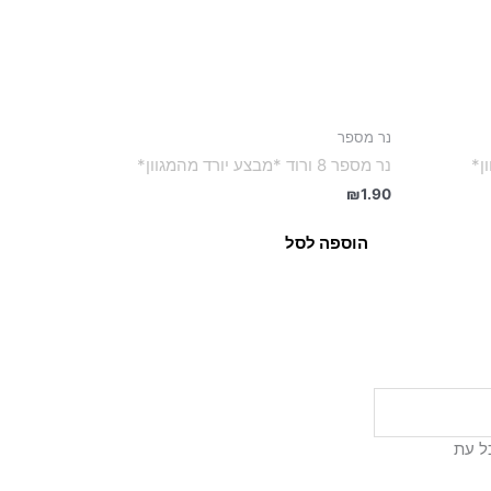
נר מספר
נר מספר 8 ורוד *מבצע יורד מהמגוון*
₪
1.90
הוספה לסל
ל עת