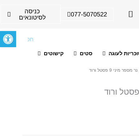
I
כניסה
077-5070522
n
לסיטונאים
s
פתח סרגל
t
חיפוש
a
g
כריות לעוגה
סטים
קישוטים
r
a
ר מספר מיני 9 פסטל ורוד
m