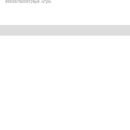
מק"ט:
6955678009128p9