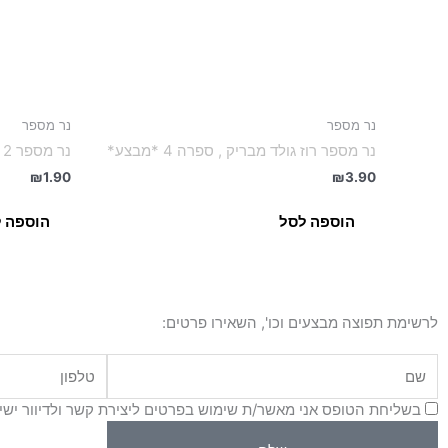
נר מספר
נר מספר
נר מספר רוז גולד מבריק , ספרה 4 *מבצע*
נר מספר 2 ורוד *מבצע יורד מהמגוון*
₪
1.90
₪
3.90
הוספה לסל
הוספה 
לרשימת תפוצה מבצעים וכו', השאירו פרטים:
שם
טלפון
בשליחת הטופס אני מאשר/ת שימוש בפרטים ליצירת קשר ולדיוור יש