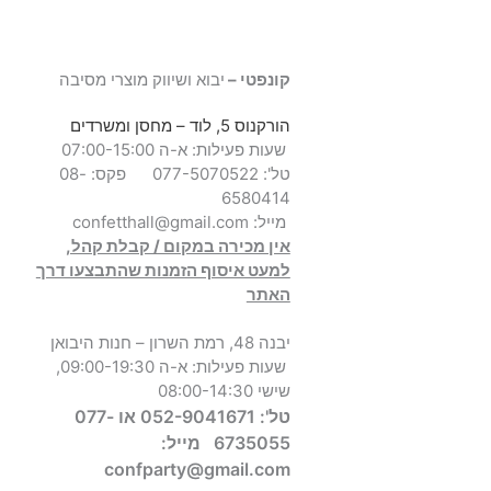
קונפטי –
יבוא ושיווק מוצרי מסיבה
הורקנוס 5, לוד
– מחסן ומשרדים
שעות פעילות: א-ה 07:00-15:00
טל': 077-5070522
פקס: 08-
6580414
מייל:
confetthall@gmail.com
אין מכירה במקום / קבלת קהל,
למעט איסוף הזמנות שהתבצעו דרך
האתר
יבנה 48, רמת השרון – חנות היבואן
שעות פעילות: א-ה 09:00-19:30,
שישי 08:00-14:30
טל': 052-9041671 או 077-
6735055
מייל:
confparty
@gmail.com