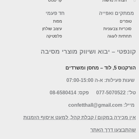
הצהרת נגישות
קריסמס
ממתקים ואפייה
חד פעמי
טופרים
מפות
סוכריות צבעוניות
עיצוב שולחן
תחתיות לעוגה
פלסטיקה
קונפטי –
יבוא ושיווק מוצרי מסיבה
הורקנוס 5, לוד
– מחסן ומשרדים
שעות פעילות: א-ה 07:00-15:00
טל': 077-5070522
פקס: 08-6580414
מייל:
confetthall@gmail.com
אין מכירה במקום / קבלת קהל, למעט איסוף הזמנות
שהתבצעו דרך האתר