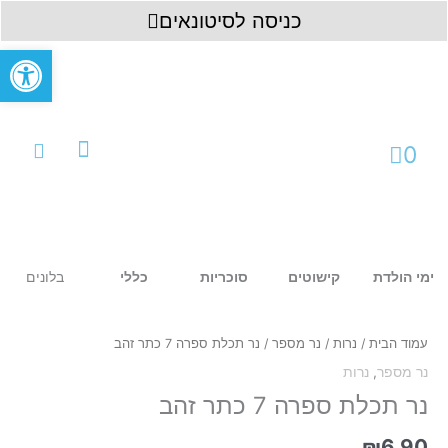
ילוג
לתוכן
כניסה לסיטונאים
תוכן
פתח סרגל
עגלת
0
קניות
עמוד ראשי
כניסה לחשבון
בלונים
ימי הולדת
קישוטים
סוכריות
כללי
כמות
של
נר
עמוד הבית
/
נרות
/
נר מספר
/ נר תכלת ספרה 7 כתר זהב
תכלת
נר מספר
,
נרות
ספרה
7
נר תכלת ספרה 7 כתר זהב
כתר
זהב
₪
6.90