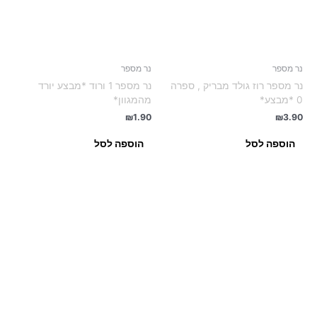
נר מספר
נר מספר
נר מספר רוז גולד מבריק , ספרה
נר מספר 1 ורוד *מבצע יורד
0 *מבצע*
מהמגוון*
₪
1.90
₪
3.90
הוספה לסל
הוספה לסל