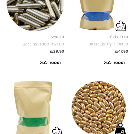
סוכריות 1ק"ג
ס.מטאלי
ס. שלי 1 ק"ג צבע כחול
ס.דרג'ה פסטה צבע זהב
₪
29.90
₪
47.90
הוספה לסל
הוספה לסל