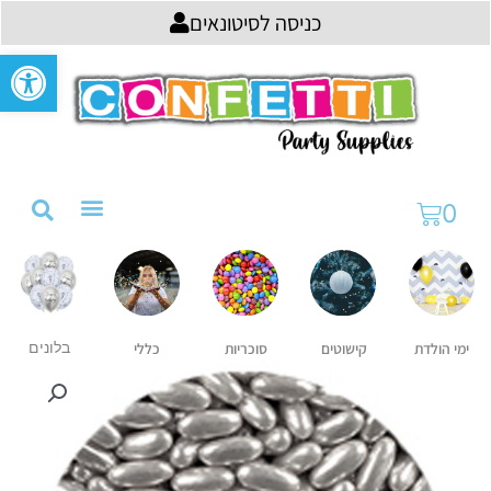
ילוג
לתוכן
כניסה לסיטונאים
תוכן
פתח סרגל
עגלת
0
קניות
קישוטים
ימי הולדת
סוכריות
כללי
בלונים
כמות
של
סוכריות
דרג'ה
מטאלי
פתיתי