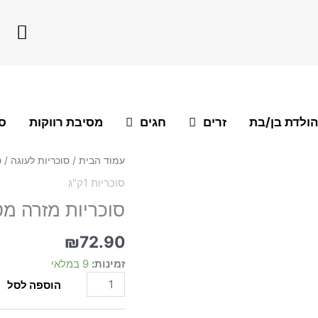
F
a
c
e
b
o
הולדת בן/בת
זרים
חגים
מסיבת רווקות
סו
o
k
כמות
עמוד הבית
/
סוכריות לעוגה
/
ס
של
סוכריות 1ק"ג
סוכריות
סוכריות מזרה מטאלי
מזרה
מטאלי
אדום
₪
72.90
רובי
זמינות:
9 במלאי
1
ק"ג
הוספה לסל