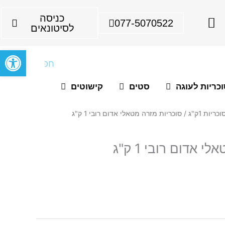
I
כניסה
077-5070522
n
לסיטונאים
s
פתח סרגל
t
חיפוש
a
g
כריות לעוגה
סטים
קישוטים
r
a
וכריות 1ק"ג
/ סוכריות מזרה מטאלי אדום רובי 1 ק"ג
m
 אדום רובי 1 ק"ג