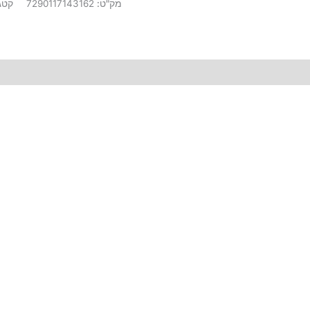
מק"ט:
7290117143162
קטג