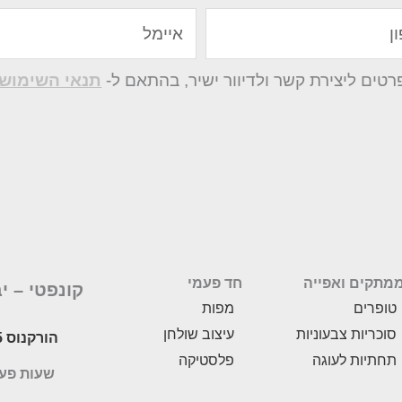
איימל
ים ליצירת קשר ולדיוור ישיר, בהתאם ל-
תנאי השימוש 
מתקים ואפייה
חד פעמי
קונפטי –
י
טופרים
מפות
סוכריות צבעוניות
עיצוב שולחן
הורקנוס 5, לוד
תחתיות לעוגה
פלסטיקה
שעות פעילות: 