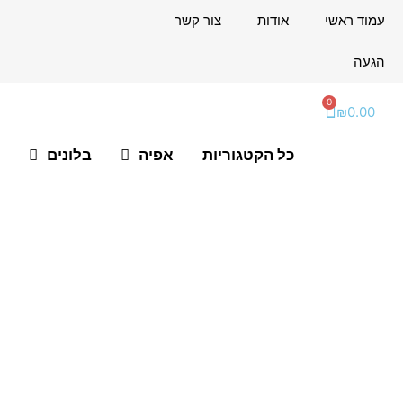
ילוג
לתוכן
עמוד ראשי
אודות
צור קשר
תוכן
הגעה
0
עגלת
₪
0.00
קניות
כל הקטגוריות
אפיה
בלונים