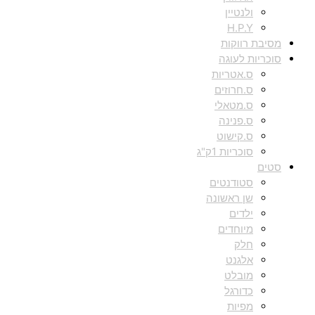
ולנטיין
H.P.Y
מסיבת רווקות
סוכריות לעוגה
ס.אטריות
ס.חרוזים
ס.מטאלי
ס.פנינה
ס.קישוט
סוכריות 1ק"ג
סטים
סטודנטים
שן ראשונה
ילדים
מיוחדים
חלק
אלגנט
מובלט
כדורגל
מפיות