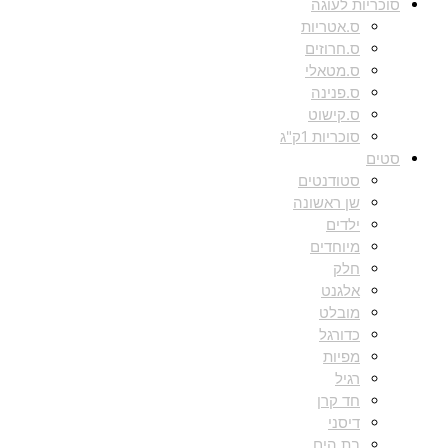
סוכריות לעוגה
ס.אטריות
ס.חרוזים
ס.מטאלי
ס.פנינה
ס.קישוט
סוכריות 1ק"ג
סטים
סטודנטים
שן ראשונה
ילדים
מיוחדים
חלק
אלגנט
מובלט
כדורגל
מפיות
רגיל
חד קרן
דיסני
בת הים