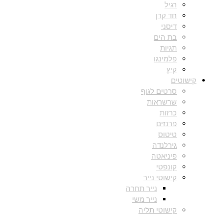
רגיל
חד קרן
דיסני
בת הים
תגיות
פלמינגו
קיץ
קישוטים
סרטים לגוף
שרשראות
כרזות
פרנזים
טיטוס
גירלנדה
פיניאטה
קונפטי
קישוטי נייר
נייר תחרה
נייר משי
קישוטי תליה