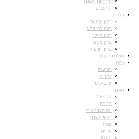
תחתיות לעוגה
חותכנים
בלונים
בלון אותיות
בלון לפי צבע
בלון מיילר
בלון מספר
בלון רווקות
הולדת בן/בת
זרים
כובעים
כתרים
זרים/כתר
חגים
חג מולד
חנוכה
יום העצמאות
ראש השנה
פסח
פורים
האלווין