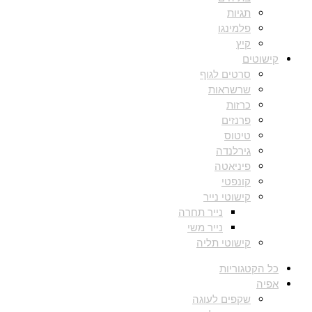
תגיות
פלמינגו
קיץ
קישוטים
סרטים לגוף
שרשראות
כרזות
פרנזים
טיטוס
גירלנדה
פיניאטה
קונפטי
קישוטי נייר
נייר תחרה
נייר משי
קישוטי תליה
כל הקטגוריות
אפיה
שקפים לעוגה