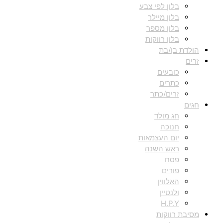
בלון לפי צבע
בלון מיילר
בלון מספר
בלון רווקות
הולדת בן/בת
זרים
כובעים
כתרים
זרים/כתר
חגים
חג מולד
חנוכה
יום העצמאות
ראש השנה
פסח
פורים
האלווין
ולנטיין
H.P.Y
מסיבת רווקות