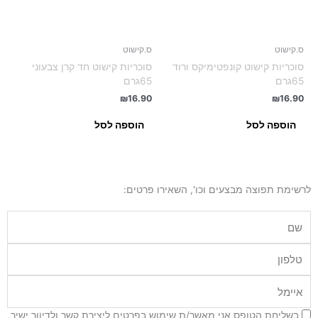
ס.קישוט
ס.קישוט
סוכריות קישוט קונפטימיקס ורוד
סוכריות קישוט חד קרן צבעוני
65גרם
65גרם
₪
16.90
₪
16.90
הוספה לסל
הוספה לסל
לרשימת תפוצה מבצעים וכו', השאירו פרטים:
שם
טלפון
איימל
בשליחת הטופס אני מאשר/ת שימוש בפרטים ליצירת קשר ולדיוור ישיר,