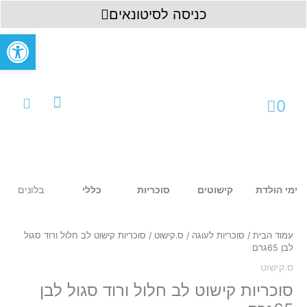
ילוג
לתוכן
כניסה לסיטונאים
תוכן
פתח סרגל
עגלת
0
קניות
עמוד ראשי
כניסה לחשבון
בלונים
ימי הולדת
קישוטים
סוכריות
כללי
כמות
של
סוכריות
עמוד הבית
/
סוכריות לעוגה
/
ס.קישוט
/ סוכריות קישוט לב חלול ורוד סגול
קישוט
לבן 65גרם
לב
ס.קישוט
חלול
ורוד
סוכריות קישוט לב חלול ורוד סגול לבן
סגול