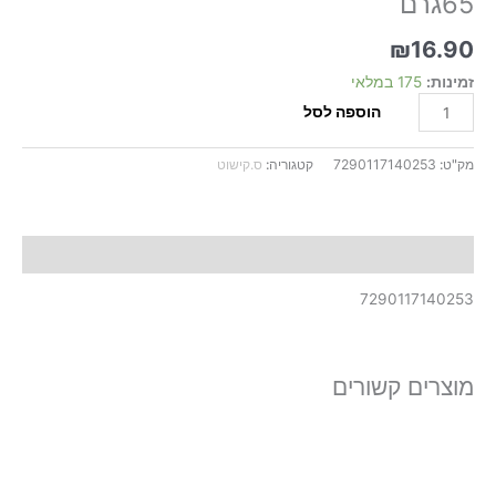
65גרם
לבן
65גרם
₪
16.90
זמינות:
175 במלאי
הוספה לסל
מק"ט:
7290117140253
קטגוריה:
ס.קישוט
תיאור
7290117140253
מוצרים קשורים