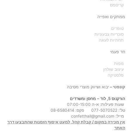
קריסמס
ממתקים ואפייה
טופרים
סוכריות צבעוניות
תחתיות לעוגה
חד פעמי
מפות
עיצוב שולחן
פלסטיקה
קונפטי –
יבוא ושיווק מוצרי מסיבה
הורקנוס 5, לוד
– מחסן ומשרדים
שעות פעילות: א-ה 07:00-15:00
טל': 077-5070522
פקס: 08-6580414
מייל:
confetthall@gmail.com
אין מכירה במקום / קבלת קהל, למעט איסוף הזמנות שהתבצעו דרך
האתר