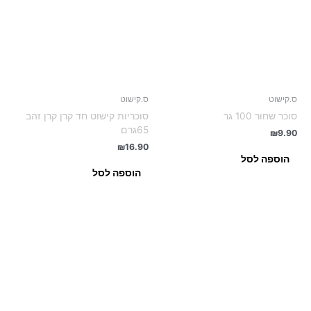
ס.קישוט
ס.קישוט
סוכר שחור 100 גר
סוכריות קישוט חד קרן קרן זהב
65גרם
₪
9.90
₪
16.90
הוספה לסל
הוספה לסל