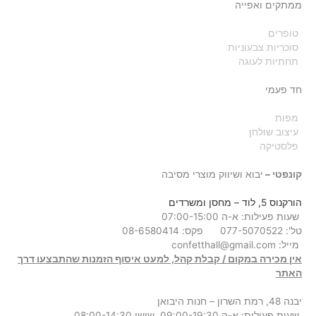
ממתקים ואפייה
טופרים
סוכריות צבעוניות
תחתיות לעוגה
חד פעמי
מפות
עיצוב שולחן
פלסטיקה
קונפטי –
יבוא ושיווק מוצרי מסיבה
הורקנוס 5, לוד
– מחסן ומשרדים
שעות פעילות: א-ה 07:00-15:00
טל': 077-5070522
פקס: 08-6580414
מייל:
confetthall@gmail.com
אין מכירה במקום / קבלת קהל, למעט איסוף הזמנות שהתבצעו דרך
האתר
יבנה 48, רמת השרון – חנות היבואן
שעות פעילות: א-ה 09:00-19:30, שישי 08:00-14:30