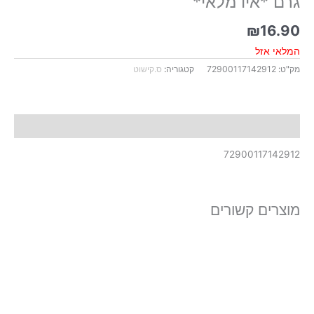
גרם *איו מלאי*
₪
16.90
המלאי אזל
מק"ט:
72900117142912
קטגוריה:
ס.קישוט
תיאור
72900117142912
מוצרים קשורים