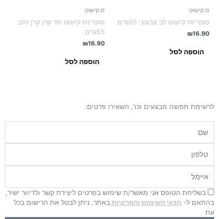
ס.קישוט
ס.קישוט
סוכריות קישוט לב צבעוני 65גרם
סוכריות קישוט חד קרן קרן זהב
65גרם
₪
16.90
₪
16.90
הוספה לסל
הוספה לסל
לרשימת תפוצה מבצעים וכו', השאירו פרטים:
שם
טלפון
איימל
בשליחת הטופס אני מאשר/ת שימוש בפרטים ליצירת קשר ולדיוור ישיר,
בהתאם ל-
תנאי השימוש והפרטיות
באתר. ניתן לבטל את הרישום בכל
עת