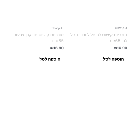
ס.קישוט
ס.קישוט
סוכריות קישוט לב חלול ורוד סגול
סוכריות קישוט חד קרן צבעוני
לבן 65גרם
65גרם
₪
16.90
₪
16.90
הוספה לסל
הוספה לסל