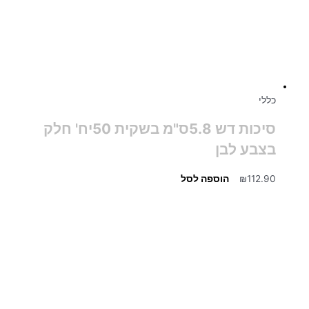
כללי
סיכות דש 5.8ס"מ בשקית 50יח' חלק
בצבע לבן
112.90
₪
הוספה לסל