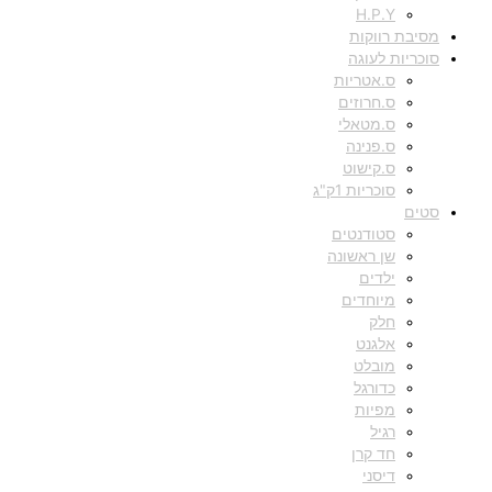
H.P.Y
מסיבת רווקות
סוכריות לעוגה
ס.אטריות
ס.חרוזים
ס.מטאלי
ס.פנינה
ס.קישוט
סוכריות 1ק"ג
סטים
סטודנטים
שן ראשונה
ילדים
מיוחדים
חלק
אלגנט
מובלט
כדורגל
מפיות
רגיל
חד קרן
דיסני