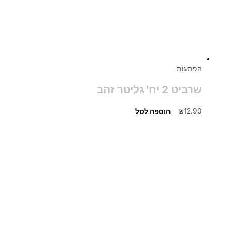
הפתעות
שרביט 2 יח' גליטר זהב
12.90
₪
הוספה לסל