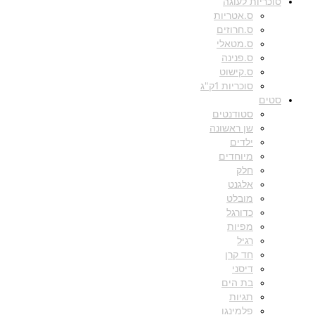
סוכריות לעוגה
ס.אטריות
ס.חרוזים
ס.מטאלי
ס.פנינה
ס.קישוט
סוכריות 1ק"ג
סטים
סטודנטים
שן ראשונה
ילדים
מיוחדים
חלק
אלגנט
מובלט
כדורגל
מפיות
רגיל
חד קרן
דיסני
בת הים
תגיות
פלמינגו