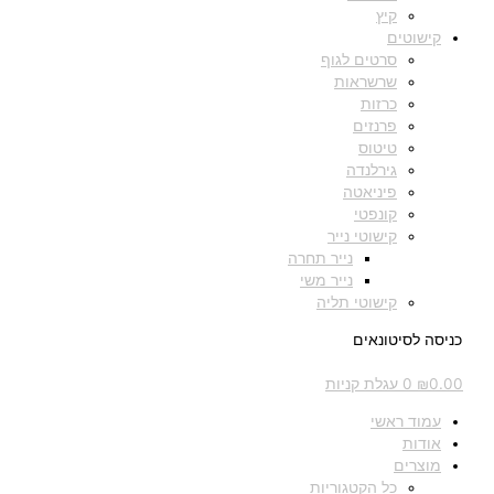
קיץ
קישוטים
סרטים לגוף
שרשראות
כרזות
פרנזים
טיטוס
גירלנדה
פיניאטה
קונפטי
קישוטי נייר
נייר תחרה
נייר משי
קישוטי תליה
כניסה לסיטונאים
0.00
₪
0
עגלת קניות
עמוד ראשי
אודות
מוצרים
כל הקטגוריות