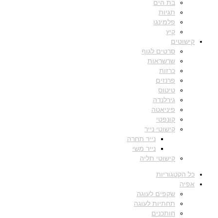
בת הים
תגיות
פלמינגו
קיץ
קישוטים
סרטים לגוף
שרשראות
כרזות
פרנזים
טיטוס
גירלנדה
פיניאטה
קונפטי
קישוטי נייר
נייר תחרה
נייר משי
קישוטי תליה
כל הקטגוריות
אפיה
שקפים לעוגה
תחתיות לעוגה
חותכנים