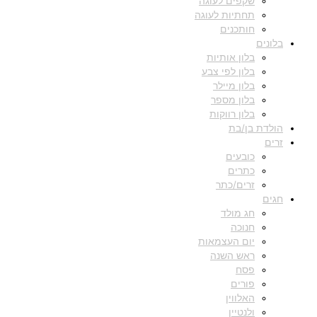
שקפים לעוגה
תחתיות לעוגה
חותכנים
בלונים
בלון אותיות
בלון לפי צבע
בלון מיילר
בלון מספר
בלון רווקות
הולדת בן/בת
זרים
כובעים
כתרים
זרים/כתר
חגים
חג מולד
חנוכה
יום העצמאות
ראש השנה
פסח
פורים
האלווין
ולנטיין