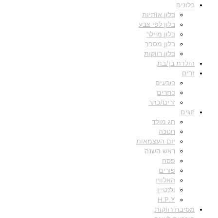
בלונים
בלון אותיות
בלון לפי צבע
בלון מיילר
בלון מספר
בלון רווקות
הולדת בן/בת
זרים
כובעים
כתרים
זרים/כתר
חגים
חג מולד
חנוכה
יום העצמאות
ראש השנה
פסח
פורים
האלווין
ולנטיין
H.P.Y
מסיבת רווקות