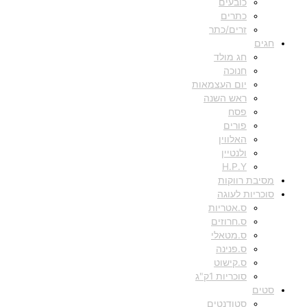
כובעים
כתרים
זרים/כתר
חגים
חג מולד
חנוכה
יום העצמאות
ראש השנה
פסח
פורים
האלווין
ולנטיין
H.P.Y
מסיבת רווקות
סוכריות לעוגה
ס.אטריות
ס.חרוזים
ס.מטאלי
ס.פנינה
ס.קישוט
סוכריות 1ק"ג
סטים
סטודנטים