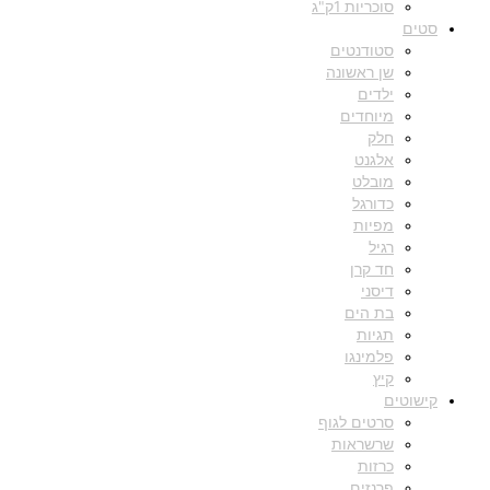
סוכריות 1ק"ג
סטים
סטודנטים
שן ראשונה
ילדים
מיוחדים
חלק
אלגנט
מובלט
כדורגל
מפיות
רגיל
חד קרן
דיסני
בת הים
תגיות
פלמינגו
קיץ
קישוטים
סרטים לגוף
שרשראות
כרזות
פרנזים