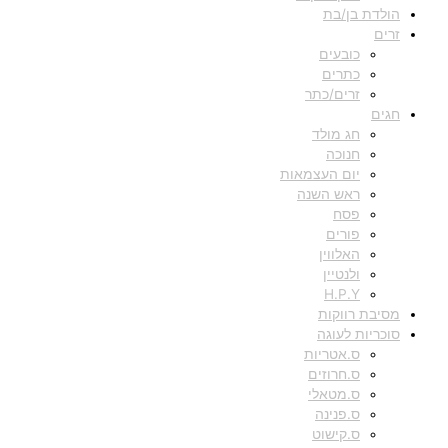
הולדת בן/בת
זרים
כובעים
כתרים
זרים/כתר
חגים
חג מולד
חנוכה
יום העצמאות
ראש השנה
פסח
פורים
האלווין
ולנטיין
H.P.Y
מסיבת רווקות
סוכריות לעוגה
ס.אטריות
ס.חרוזים
ס.מטאלי
ס.פנינה
ס.קישוט