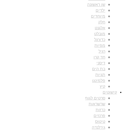
שן ראשונה
ילדים
מיוחדים
חלק
אלגנט
מובלט
כדורגל
מפיות
רגיל
חד קרן
דיסני
בת הים
תגיות
פלמינגו
קיץ
קישוטים
סרטים לגוף
שרשראות
כרזות
פרנזים
טיטוס
גירלנדה