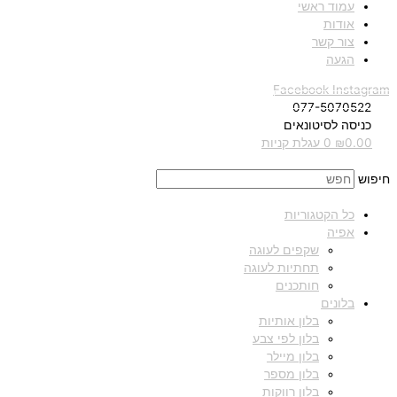
עמוד ראשי
אודות
צור קשר
הגעה
Facebook
Instagram
077-5070522
כניסה לסיטונאים
0.00
₪
0
עגלת קניות
חיפוש
כל הקטגוריות
אפיה
שקפים לעוגה
תחתיות לעוגה
חותכנים
בלונים
בלון אותיות
בלון לפי צבע
בלון מיילר
בלון מספר
בלון רווקות