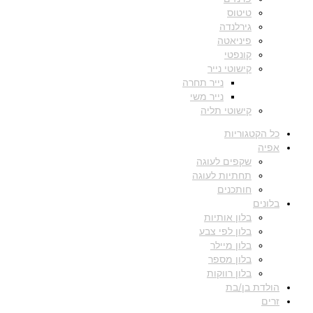
טיטוס
גירלנדה
פיניאטה
קונפטי
קישוטי נייר
נייר תחרה
נייר משי
קישוטי תליה
כל הקטגוריות
אפיה
שקפים לעוגה
תחתיות לעוגה
חותכנים
בלונים
בלון אותיות
בלון לפי צבע
בלון מיילר
בלון מספר
בלון רווקות
הולדת בן/בת
זרים