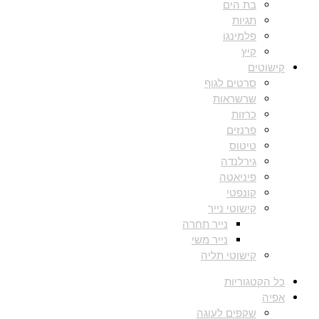
בת הים
תגיות
פלמינגו
קיץ
קישוטים
סרטים לגוף
שרשראות
כרזות
פרנזים
טיטוס
גירלנדה
פיניאטה
קונפטי
קישוטי נייר
נייר תחרה
נייר משי
קישוטי תליה
כל הקטגוריות
אפיה
שקפים לעוגה