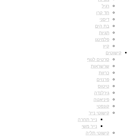
רגיל
חד קרן
דיסני
בת הים
תגיות
פלמינגו
קיץ
קישוטים
סרטים לגוף
שרשראות
כרזות
פרנזים
טיטוס
גירלנדה
פיניאטה
קונפטי
קישוטי נייר
נייר תחרה
נייר משי
קישוטי תליה