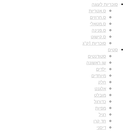
סוכריות לעוגה
ס.אטריות
ס.חרוזים
ס.מטאלי
ס.פנינה
ס.קישוט
סוכריות 1ק"ג
סטים
סטודנטים
שן ראשונה
ילדים
מיוחדים
חלק
אלגנט
מובלט
כדורגל
מפיות
רגיל
חד קרן
דיסני