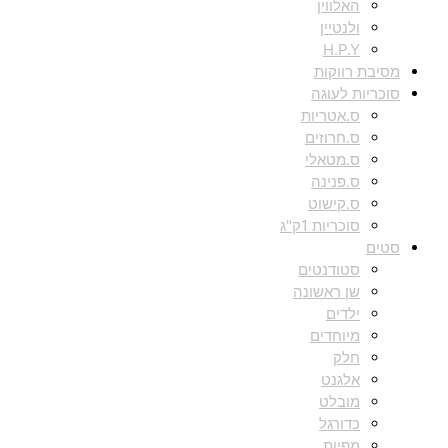
האלווין
ולנטיין
H.P.Y
מסיבת רווקות
סוכריות לעוגה
ס.אטריות
ס.חרוזים
ס.מטאלי
ס.פנינה
ס.קישוט
סוכריות 1ק"ג
סטים
סטודנטים
שן ראשונה
ילדים
מיוחדים
חלק
אלגנט
מובלט
כדורגל
מפיות