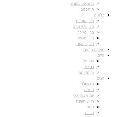
תחתיות לעוגה
חותכנים
בלונים
בלון אותיות
בלון לפי צבע
בלון מיילר
בלון מספר
בלון רווקות
הולדת בן/בת
זרים
כובעים
כתרים
זרים/כתר
חגים
חג מולד
חנוכה
יום העצמאות
ראש השנה
פסח
פורים