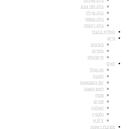
בלון אותיות
בלון לפי צבע
בלון מיילר
בלון מספר
בלון רווקות
הולדת בן/בת
זרים
כובעים
כתרים
זרים/כתר
חגים
חג מולד
חנוכה
יום העצמאות
ראש השנה
פסח
פורים
האלווין
ולנטיין
H.P.Y
מסיבת רווקות