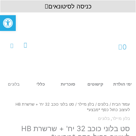
ילוג
לתוכן
כניסה לסיטונאים
תוכן
פתח סרגל
עגלת
0
קניות
עמוד ראשי
כניסה לחשבון
בלונים
ימי הולדת
קישוטים
סוכריות
כללי
כמות
של
סט
עמוד הבית
/
בלונים
/
בלון מיילר
/ סט בלוני כוכב 32 יח' + שרשרת HB
בלוני
לעיצוב כחול כסף *מבצע*
כוכב
בלון מיילר
,
בלונים
32
יח'
סט בלוני כוכב 32 יח' + שרשרת HB
+