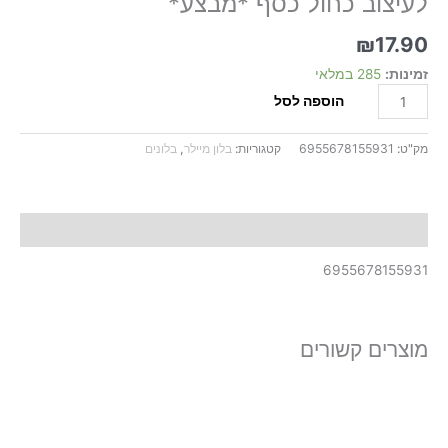
לעיצוב כחול כסף *מבצע*
שרשרת
HB
₪
17.90
לעיצוב
כחול
זמינות:
285 במלאי
כסף
הוספה לסל
*מבצע*
מק"ט:
6955678155931
קטגוריות:
בלון מיילר
,
בלונים
תיאור
6955678155931
מוצרים קשורים