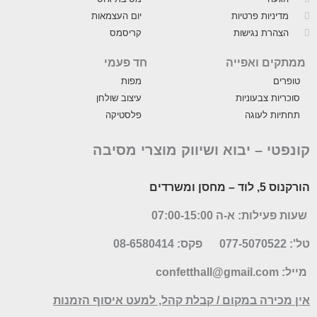
מדיניות פרטיות
יום העצמאות
הצהרת נגישות
קריסמס
ממתקים ואפייה
חד פעמי
טופרים
מפות
סוכריות צבעוניות
עיצוב שולחן
תחתיות לעוגה
פלסטיקה
קונפטי –
יבוא ושיווק מוצרי מסיבה
הורקנוס 5, לוד
– מחסן ומשרדים
שעות פעילות: א-ה 07:00-15:00
טל': 077-5070522
פקס: 08-6580414
מייל:
confetthall@gmail.com
אין מכירה במקום / קבלת קהל, למעט איסוף הזמנות