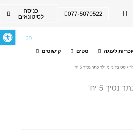
I
כניסה
077-5070522
n
לסיטונאים
s
פתח סרגל
t
חיפוש
a
g
כריות לעוגה
סטים
קישוטים
r
a
לר
/ סט בלוני מיילר כתר נסיך 5 יח'
m
נסיך 5 יח'