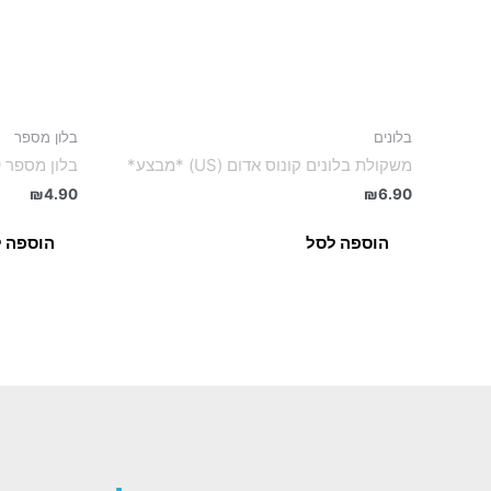
בלונים
בלון מספר
משקולת בלונים קונוס אדום (US) *מבצע*
בלון מספר 9 כחול
₪
4.90
₪
6.90
הוספה לסל
הוספה 