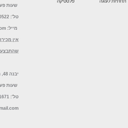
תחתיות לעוגה
פלסטיקה
שעות פעילות: 
טל': 077-5070522
מייל:
com
אין מכירה
שהתבצעו 
יבנה 48, רמת השרון – חנות היבואן
שעות פעילות: א-ה 19:30
טל': 052-9041671 או 077-6735055
ail.com