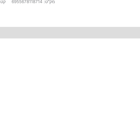
מק"ט:
6955678118714
קטג