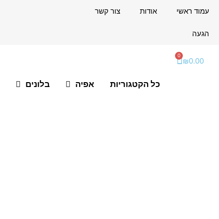
ילוג
לתוכן
עמוד ראשי
אודות
צור קשר
תוכן
הגעה
0
עגלת
₪
0.00
קניות
כל הקטגוריות
אפיה
בלונים