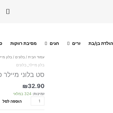
F
a
c
e
b
o
הולדת בן/בת
זרים
חגים
מסיבת רווקות
סו
o
k
כמות
עמוד הבית
/
בלונים
/
בלון מיי
של
בלון מיילר
,
בלונים
סט
סט בלוני מיילר כתר 
בלוני
מיילר
כתר
₪
32.90
נסיך
זמינות:
324 במלאי
5
יח'
הוספה לסל