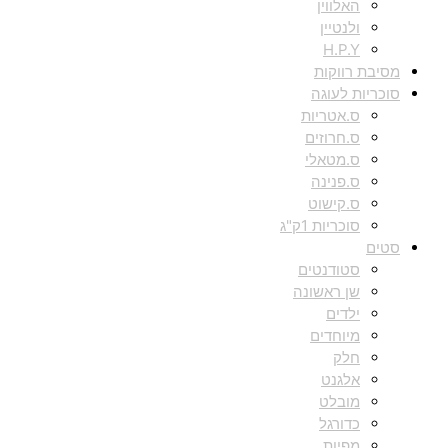
האלווין
ולנטיין
H.P.Y
מסיבת רווקות
סוכריות לעוגה
ס.אטריות
ס.חרוזים
ס.מטאלי
ס.פנינה
ס.קישוט
סוכריות 1ק"ג
סטים
סטודנטים
שן ראשונה
ילדים
מיוחדים
חלק
אלגנט
מובלט
כדורגל
מפיות