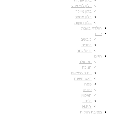
בלון אותיות
בלון לפי צבע
בלון מיילר
בלון מספר
בלון רווקות
הולדת בן/בת
זרים
כובעים
כתרים
זרים/כתר
חגים
חג מולד
חנוכה
יום העצמאות
ראש השנה
פסח
פורים
האלווין
ולנטיין
H.P.Y
מסיבת רווקות