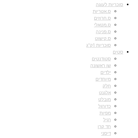
סוכריות לעוגה
ס.אטריות
ס.חרוזים
ס.מטאלי
ס.פנינה
ס.קישוט
סוכריות 1ק"ג
סטים
סטודנטים
שן ראשונה
ילדים
מיוחדים
חלק
אלגנט
מובלט
כדורגל
מפיות
רגיל
חד קרן
דיסני