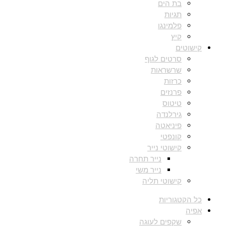
בת הים
תגיות
פלמינגו
קיץ
קישוטים
סרטים לגוף
שרשראות
כרזות
פרנזים
טיטוס
גירלנדה
פיניאטה
קונפטי
קישוטי נייר
נייר תחרה
נייר משי
קישוטי תליה
כל הקטגוריות
אפיה
שקפים לעוגה