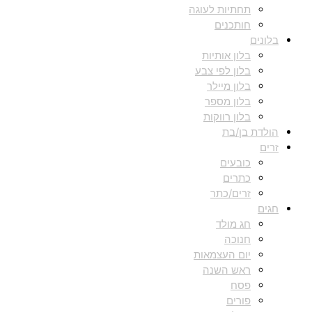
תחתיות לעוגה
חותכנים
בלונים
בלון אותיות
בלון לפי צבע
בלון מיילר
בלון מספר
בלון רווקות
הולדת בן/בת
זרים
כובעים
כתרים
זרים/כתר
חגים
חג מולד
חנוכה
יום העצמאות
ראש השנה
פסח
פורים