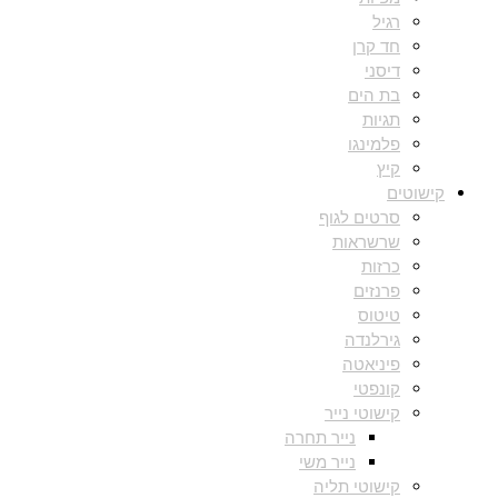
רגיל
חד קרן
דיסני
בת הים
תגיות
פלמינגו
קיץ
קישוטים
סרטים לגוף
שרשראות
כרזות
פרנזים
טיטוס
גירלנדה
פיניאטה
קונפטי
קישוטי נייר
נייר תחרה
נייר משי
קישוטי תליה