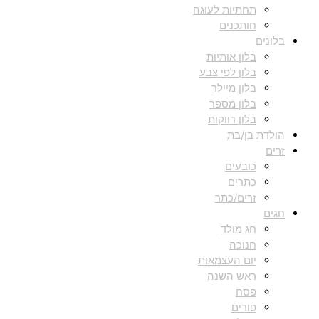
תחתיות לעוגה
חותכנים
בלונים
בלון אותיות
בלון לפי צבע
בלון מיילר
בלון מספר
בלון רווקות
הולדת בן/בת
זרים
כובעים
כתרים
זרים/כתר
חגים
חג מולד
חנוכה
יום העצמאות
ראש השנה
פסח
פורים