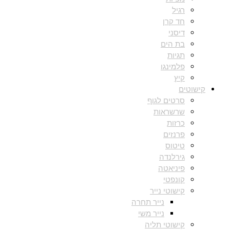
רגיל
חד קרן
דיסני
בת הים
תגיות
פלמינגו
קיץ
קישוטים
סרטים לגוף
שרשראות
כרזות
פרנזים
טיטוס
גירלנדה
פיניאטה
קונפטי
קישוטי נייר
נייר תחרה
נייר משי
קישוטי תליה