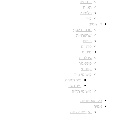
בת הים
תגיות
פלמינגו
קיץ
קישוטים
סרטים לגוף
שרשראות
כרזות
פרנזים
טיטוס
גירלנדה
פיניאטה
קונפטי
קישוטי נייר
נייר תחרה
נייר משי
קישוטי תליה
כל הקטגוריות
אפיה
שקפים לעוגה