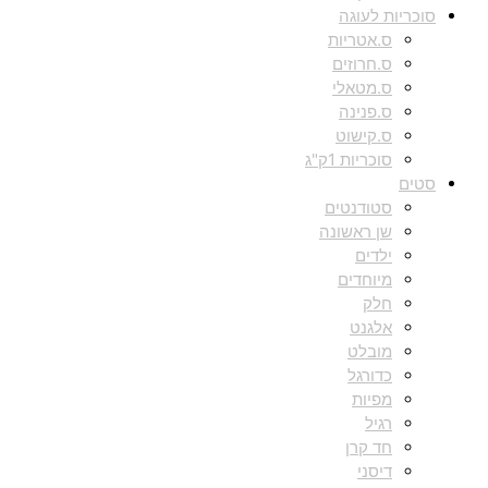
סוכריות לעוגה
ס.אטריות
ס.חרוזים
ס.מטאלי
ס.פנינה
ס.קישוט
סוכריות 1ק"ג
סטים
סטודנטים
שן ראשונה
ילדים
מיוחדים
חלק
אלגנט
מובלט
כדורגל
מפיות
רגיל
חד קרן
דיסני