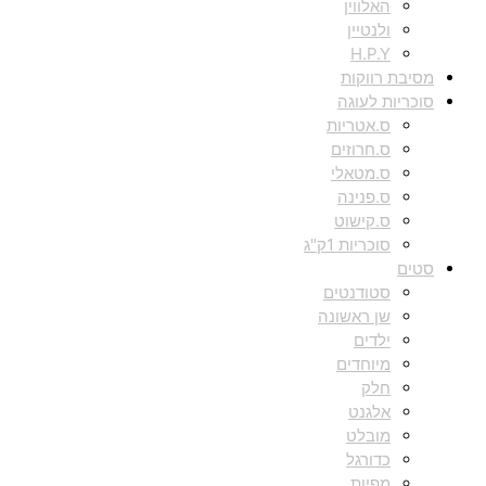
האלווין
ולנטיין
H.P.Y
מסיבת רווקות
סוכריות לעוגה
ס.אטריות
ס.חרוזים
ס.מטאלי
ס.פנינה
ס.קישוט
סוכריות 1ק"ג
סטים
סטודנטים
שן ראשונה
ילדים
מיוחדים
חלק
אלגנט
מובלט
כדורגל
מפיות