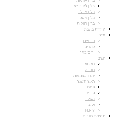
בלון אותיות
בלון לפי צבע
בלון מיילר
בלון מספר
בלון רווקות
הולדת בן/בת
זרים
כובעים
כתרים
זרים/כתר
חגים
חג מולד
חנוכה
יום העצמאות
ראש השנה
פסח
פורים
האלווין
ולנטיין
H.P.Y
מסיבת רווקות