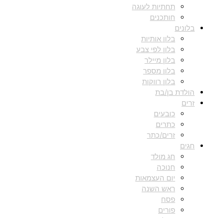
תחתיות לעוגה
חותכנים
בלונים
בלון אותיות
בלון לפי צבע
בלון מיילר
בלון מספר
בלון רווקות
הולדת בן/בת
זרים
כובעים
כתרים
זרים/כתר
חגים
חג מולד
חנוכה
יום העצמאות
ראש השנה
פסח
פורים