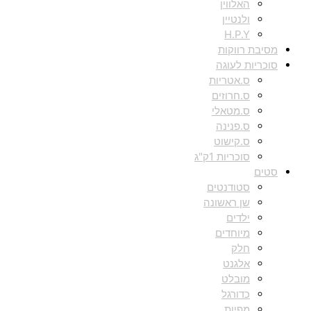
האלווין
ולנטיין
H.P.Y
מסיבת רווקות
סוכריות לעוגה
ס.אטריות
ס.חרוזים
ס.מטאלי
ס.פנינה
ס.קישוט
סוכריות 1ק"ג
סטים
סטודנטים
שן ראשונה
ילדים
מיוחדים
חלק
אלגנט
מובלט
כדורגל
מפיות