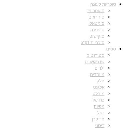
סוכריות לעוגה
ס.אטריות
ס.חרוזים
ס.מטאלי
ס.פנינה
ס.קישוט
סוכריות 1ק"ג
סטים
סטודנטים
שן ראשונה
ילדים
מיוחדים
חלק
אלגנט
מובלט
כדורגל
מפיות
רגיל
חד קרן
דיסני