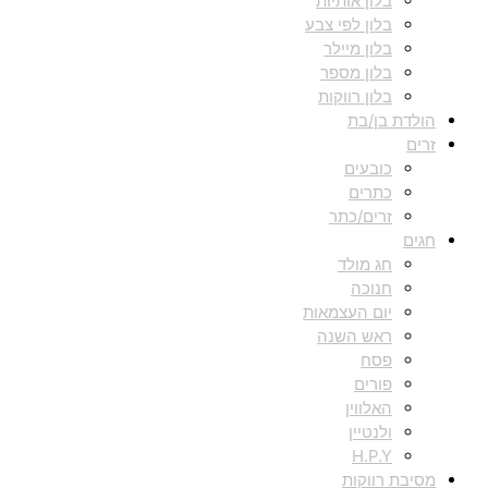
בלון אותיות
בלון לפי צבע
בלון מיילר
בלון מספר
בלון רווקות
הולדת בן/בת
זרים
כובעים
כתרים
זרים/כתר
חגים
חג מולד
חנוכה
יום העצמאות
ראש השנה
פסח
פורים
האלווין
ולנטיין
H.P.Y
מסיבת רווקות