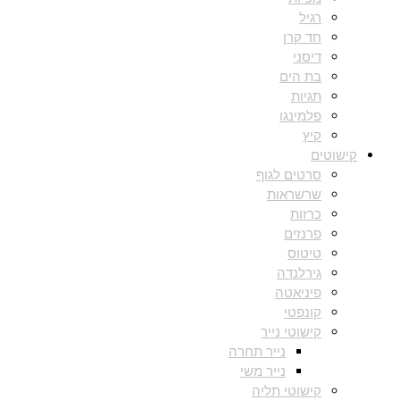
רגיל
חד קרן
דיסני
בת הים
תגיות
פלמינגו
קיץ
קישוטים
סרטים לגוף
שרשראות
כרזות
פרנזים
טיטוס
גירלנדה
פיניאטה
קונפטי
קישוטי נייר
נייר תחרה
נייר משי
קישוטי תליה