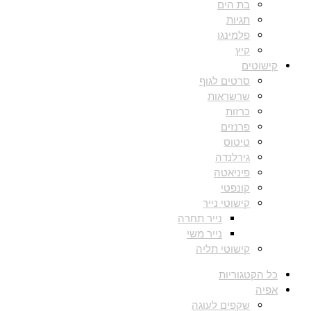
בת הים
תגיות
פלמינגו
קיץ
קישוטים
סרטים לגוף
שרשראות
כרזות
פרנזים
טיטוס
גירלנדה
פיניאטה
קונפטי
קישוטי נייר
נייר תחרה
נייר משי
קישוטי תליה
כל הקטגוריות
אפיה
שקפים לעוגה