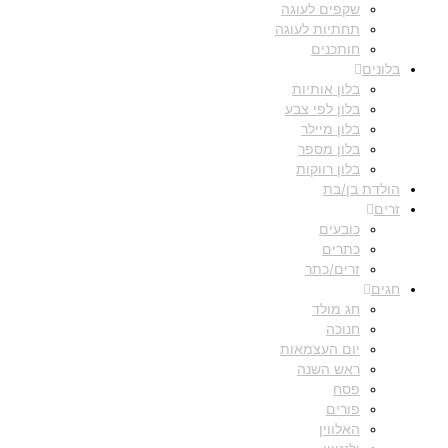
שקפים לעוגה
תחתיות לעוגה
חותכנים
בלונים
בלון אותיות
בלון לפי צבע
בלון מיילר
בלון מספר
בלון רווקות
הולדת בן/בת
זרים
כובעים
כתרים
זרים/כתר
חגים
חג מולד
חנוכה
יום העצמאות
ראש השנה
פסח
פורים
האלווין