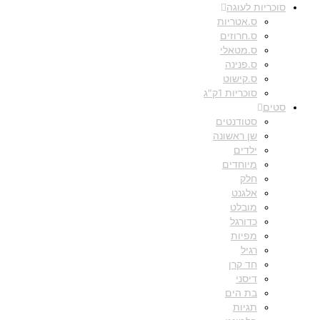
סוכריות לעוגה
ס.אטריות
ס.חרוזים
ס.מטאלי
ס.פנינה
ס.קישוט
סוכריות 1ק"ג
סטים
סטודנטים
שן ראשונה
ילדים
מיוחדים
חלק
אלגנט
מובלט
כדורגל
מפיות
רגיל
חד קרן
דיסני
בת הים
תגיות