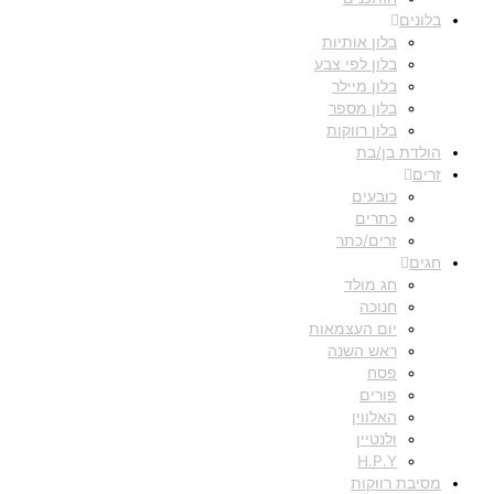
בלונים
בלון אותיות
בלון לפי צבע
בלון מיילר
בלון מספר
בלון רווקות
הולדת בן/בת
זרים
כובעים
כתרים
זרים/כתר
חגים
חג מולד
חנוכה
יום העצמאות
ראש השנה
פסח
פורים
האלווין
ולנטיין
H.P.Y
מסיבת רווקות