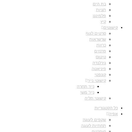
בת הים
תגיות
פלמינגו
קיץ
קישוטים
סרטים לגוף
שרשראות
כרזות
פרנזים
טיטוס
גירלנדה
פיניאטה
קונפטי
קישוטי נייר
נייר תחרה
נייר משי
קישוטי תליה
כל הקטגוריות
אפיה
שקפים לעוגה
תחתיות לעוגה
חותכנים