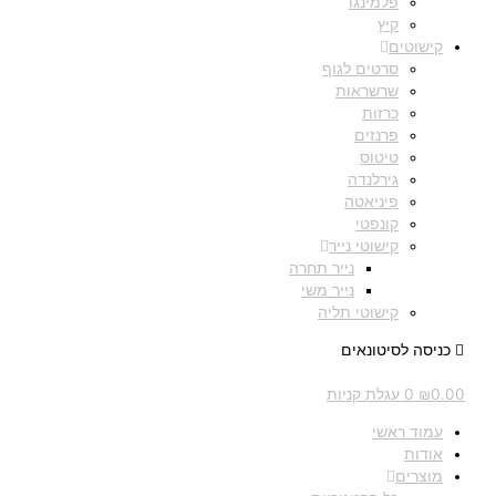
פלמינגו
קיץ
קישוטים
סרטים לגוף
שרשראות
כרזות
פרנזים
טיטוס
גירלנדה
פיניאטה
קונפטי
קישוטי נייר
נייר תחרה
נייר משי
קישוטי תליה
כניסה לסיטונאים
0.00
₪
0
עגלת קניות
עמוד ראשי
אודות
מוצרים