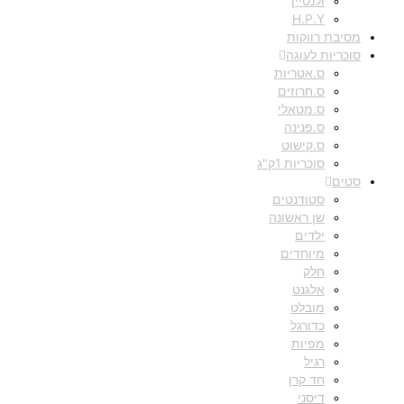
ולנטיין
H.P.Y
מסיבת רווקות
סוכריות לעוגה
ס.אטריות
ס.חרוזים
ס.מטאלי
ס.פנינה
ס.קישוט
סוכריות 1ק"ג
סטים
סטודנטים
שן ראשונה
ילדים
מיוחדים
חלק
אלגנט
מובלט
כדורגל
מפיות
רגיל
חד קרן
דיסני