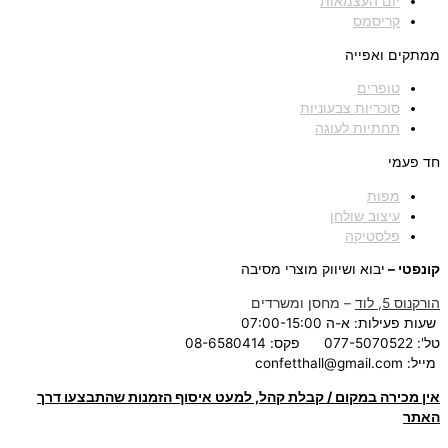
יום העצמאות
קריסמס
ממתקים ואפייה
טופרים
סוכריות צבעוניות
תחתיות לעוגה
חד פעמי
מפות
עיצוב שולחן
פלסטיקה
קונפטי –
יבוא ושיווק מוצרי מסיבה
הורקנוס 5, לוד
– מחסן ומשרדים
שעות פעילות: א-ה 07:00-15:00
טל': 077-5070522
פקס: 08-6580414
מייל:
confetthall@gmail.com
אין מכירה במקום / קבלת קהל, למעט איסוף הזמנות שהתבצעו דרך
האתר