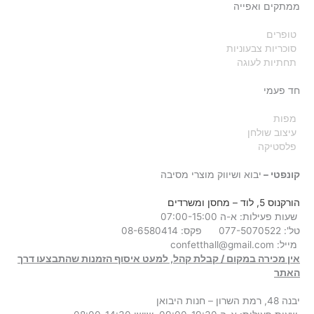
ממתקים ואפייה
טופרים
סוכריות צבעוניות
תחתיות לעוגה
חד פעמי
מפות
עיצוב שולחן
פלסטיקה
קונפטי –
יבוא ושיווק מוצרי מסיבה
הורקנוס 5, לוד
– מחסן ומשרדים
שעות פעילות: א-ה 07:00-15:00
טל': 077-5070522
פקס: 08-6580414
מייל:
confetthall@gmail.com
אין מכירה במקום / קבלת קהל, למעט איסוף הזמנות שהתבצעו דרך
האתר
יבנה 48, רמת השרון – חנות היבואן