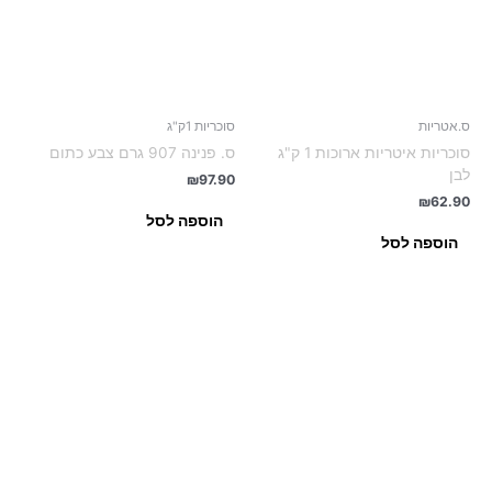
ס.אטריות
סוכריות 1ק"ג
סוכריות איטריות ארוכות 1 ק"ג
ס. פנינה 907 גרם צבע כתום
לבן
₪
97.90
₪
62.90
הוספה לסל
הוספה לסל