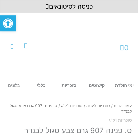
ילוג
לתוכן
כניסה לסיטונאים
תוכן
פתח סרגל
עגלת
0
קניות
עמוד ראשי
כניסה לחשבון
בלונים
ימי הולדת
קישוטים
סוכריות
כללי
כמות
של
ס.
עמוד הבית
/
סוכריות לעוגה
/
סוכריות 1ק"ג
/ ס. פנינה 907 גרם צבע סגול
פנינה
לבנדר
907
סוכריות 1ק"ג
גרם
צבע
ס. פנינה 907 גרם צבע סגול לבנדר
סגול