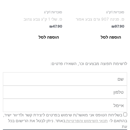
סוכריות 1ק"ג
סוכריות 1ק"ג
ס. פנינה 907 גרם צבע אפור
ס. שלי 1 ק"ג צבע צהוב
₪
47.90
₪
97.90
הוספה לסל
הוספה לסל
לרשימת תפוצה מבצעים וכו', השאירו פרטים:
שם
טלפון
איימל
בשליחת הטופס אני מאשר/ת שימוש בפרטים ליצירת קשר ולדיוור ישיר,
בהתאם ל-
תנאי השימוש והפרטיות
באתר. ניתן לבטל את הרישום בכל
עת