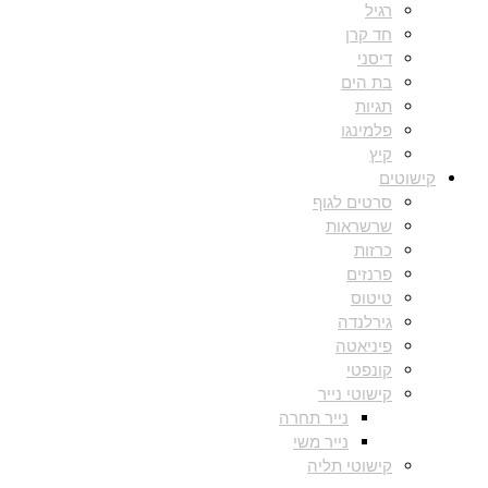
רגיל
חד קרן
דיסני
בת הים
תגיות
פלמינגו
קיץ
קישוטים
סרטים לגוף
שרשראות
כרזות
פרנזים
טיטוס
גירלנדה
פיניאטה
קונפטי
קישוטי נייר
נייר תחרה
נייר משי
קישוטי תליה