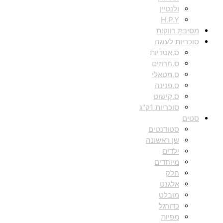
ולנטיין
H.P.Y
מסיבת רווקות
סוכריות לעוגה
ס.אטריות
ס.חרוזים
ס.מטאלי
ס.פנינה
ס.קישוט
סוכריות 1ק"ג
סטים
סטודנטים
שן ראשונה
ילדים
מיוחדים
חלק
אלגנט
מובלט
כדורגל
מפיות