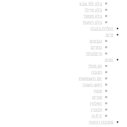
בלון לפי צבע
בלון מיילר
בלון מספר
בלון רווקות
הולדת בן/בת
זרים
כובעים
כתרים
זרים/כתר
חגים
חג מולד
חנוכה
יום העצמאות
ראש השנה
פסח
פורים
האלווין
ולנטיין
H.P.Y
מסיבת רווקות