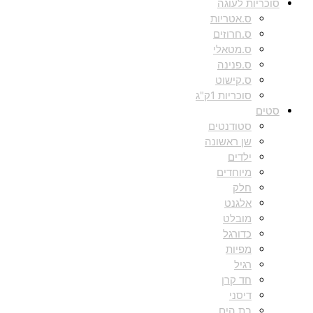
סוכריות לעוגה
ס.אטריות
ס.חרוזים
ס.מטאלי
ס.פנינה
ס.קישוט
סוכריות 1ק"ג
סטים
סטודנטים
שן ראשונה
ילדים
מיוחדים
חלק
אלגנט
מובלט
כדורגל
מפיות
רגיל
חד קרן
דיסני
בת הים