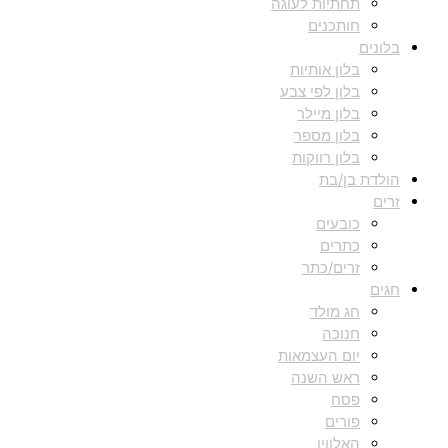
תחתיות לעוגה
חותכנים
בלונים
בלון אותיות
בלון לפי צבע
בלון מיילר
בלון מספר
בלון רווקות
הולדת בן/בת
זרים
כובעים
כתרים
זרים/כתר
חגים
חג מולד
חנוכה
יום העצמאות
ראש השנה
פסח
פורים
האלווין