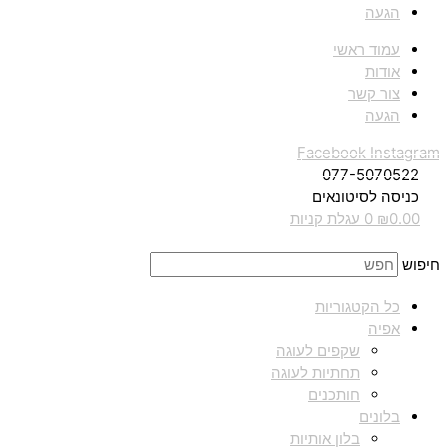
הגעה
עמוד ראשי
אודות
צור קשר
הגעה
Facebook
Instagram
077-5070522
כניסה לסיטונאים
0.00
₪
0
עגלת קניות
חיפוש
כל הקטגוריות
אפיה
שקפים לעוגה
תחתיות לעוגה
חותכנים
בלונים
בלון אותיות