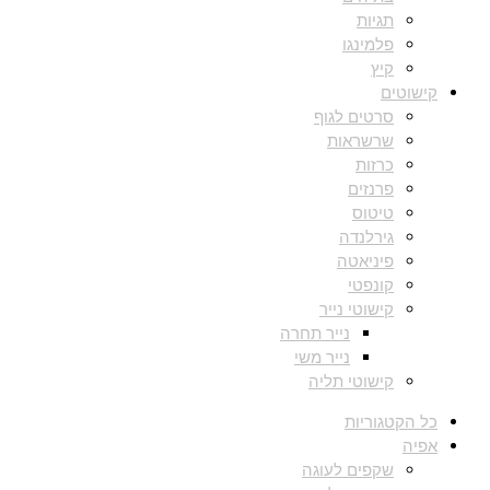
תגיות
פלמינגו
קיץ
קישוטים
סרטים לגוף
שרשראות
כרזות
פרנזים
טיטוס
גירלנדה
פיניאטה
קונפטי
קישוטי נייר
נייר תחרה
נייר משי
קישוטי תליה
כל הקטגוריות
אפיה
שקפים לעוגה