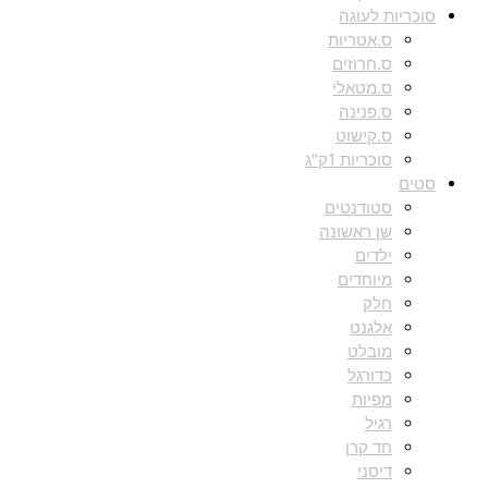
סוכריות לעוגה
ס.אטריות
ס.חרוזים
ס.מטאלי
ס.פנינה
ס.קישוט
סוכריות 1ק"ג
סטים
סטודנטים
שן ראשונה
ילדים
מיוחדים
חלק
אלגנט
מובלט
כדורגל
מפיות
רגיל
חד קרן
דיסני