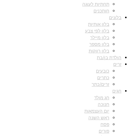
תחתיות לעוגה
חותכנים
בלונים
בלון אותיות
בלון לפי צבע
בלון מיילר
בלון מספר
בלון רווקות
הולדת בן/בת
זרים
כובעים
כתרים
זרים/כתר
חגים
חג מולד
חנוכה
יום העצמאות
ראש השנה
פסח
פורים