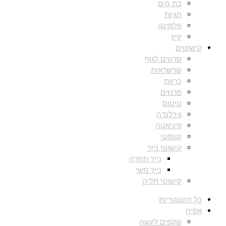
בת הים
תגיות
פלמינגו
קיץ
קישוטים
סרטים לגוף
שרשראות
כרזות
פרנזים
טיטוס
גירלנדה
פיניאטה
קונפטי
קישוטי נייר
נייר תחרה
נייר משי
קישוטי תליה
כל הקטגוריות
אפיה
שקפים לעוגה