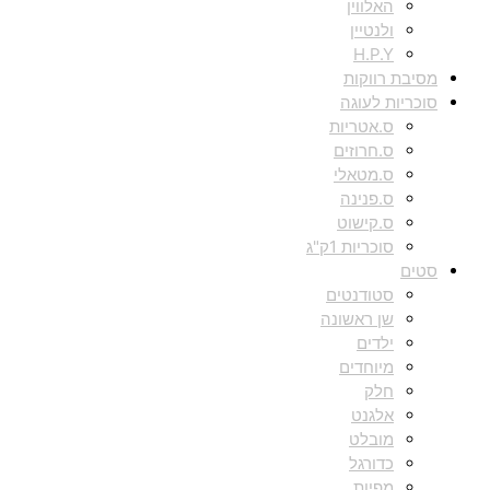
האלווין
ולנטיין
H.P.Y
מסיבת רווקות
סוכריות לעוגה
ס.אטריות
ס.חרוזים
ס.מטאלי
ס.פנינה
ס.קישוט
סוכריות 1ק"ג
סטים
סטודנטים
שן ראשונה
ילדים
מיוחדים
חלק
אלגנט
מובלט
כדורגל
מפיות