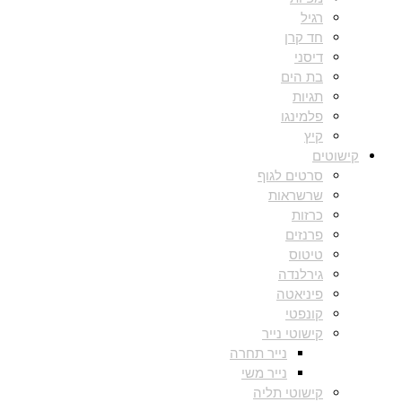
רגיל
חד קרן
דיסני
בת הים
תגיות
פלמינגו
קיץ
קישוטים
סרטים לגוף
שרשראות
כרזות
פרנזים
טיטוס
גירלנדה
פיניאטה
קונפטי
קישוטי נייר
נייר תחרה
נייר משי
קישוטי תליה