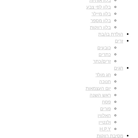
בלון אותיות
בלון לפי צבע
בלון מיילר
בלון מספר
בלון רווקות
הולדת בן/בת
זרים
כובעים
כתרים
זרים/כתר
חגים
חג מולד
חנוכה
יום העצמאות
ראש השנה
פסח
פורים
האלווין
ולנטיין
H.P.Y
מסיבת רווקות