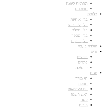
תחתיות לעוגה
חותכנים
בלונים
בלון אותיות
בלון לפי צבע
בלון מיילר
בלון מספר
בלון רווקות
הולדת בן/בת
זרים
כובעים
כתרים
זרים/כתר
חגים
חג מולד
חנוכה
יום העצמאות
ראש השנה
פסח
פורים