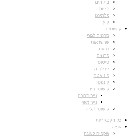
בת הים
תגיות
פלמינגו
קיץ
קישוטים
סרטים לגוף
שרשראות
כרזות
פרנזים
טיטוס
גירלנדה
פיניאטה
קונפטי
קישוטי נייר
נייר תחרה
נייר משי
קישוטי תליה
כל הקטגוריות
אפיה
שקפים לעוגה