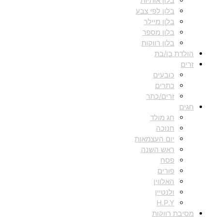
בלון אותיות
בלון לפי צבע
בלון מיילר
בלון מספר
בלון רווקות
הולדת בן/בת
זרים
כובעים
כתרים
זרים/כתר
חגים
חג מולד
חנוכה
יום העצמאות
ראש השנה
פסח
פורים
האלווין
ולנטיין
H.P.Y
מסיבת רווקות