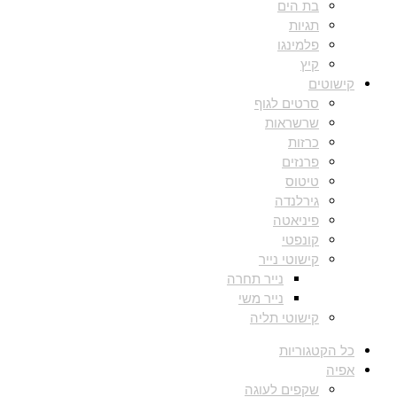
בת הים
תגיות
פלמינגו
קיץ
קישוטים
סרטים לגוף
שרשראות
כרזות
פרנזים
טיטוס
גירלנדה
פיניאטה
קונפטי
קישוטי נייר
נייר תחרה
נייר משי
קישוטי תליה
כל הקטגוריות
אפיה
שקפים לעוגה