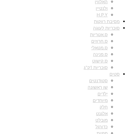
האלווין
ולנטיין
H.P.Y
מסיבת רווקות
סוכריות לעוגה
ס.אטריות
ס.חרוזים
ס.מטאלי
ס.פנינה
ס.קישוט
סוכריות 1ק"ג
סטים
סטודנטים
שן ראשונה
ילדים
מיוחדים
חלק
אלגנט
מובלט
כדורגל
מפיות