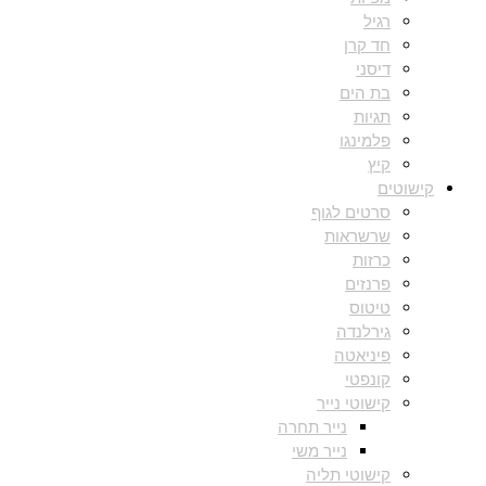
רגיל
חד קרן
דיסני
בת הים
תגיות
פלמינגו
קיץ
קישוטים
סרטים לגוף
שרשראות
כרזות
פרנזים
טיטוס
גירלנדה
פיניאטה
קונפטי
קישוטי נייר
נייר תחרה
נייר משי
קישוטי תליה