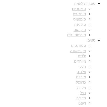
סוכריות לעוגה
ס.אטריות
ס.חרוזים
ס.מטאלי
ס.פנינה
ס.קישוט
סוכריות 1ק"ג
סטים
סטודנטים
שן ראשונה
ילדים
מיוחדים
חלק
אלגנט
מובלט
כדורגל
מפיות
רגיל
חד קרן
דיסני