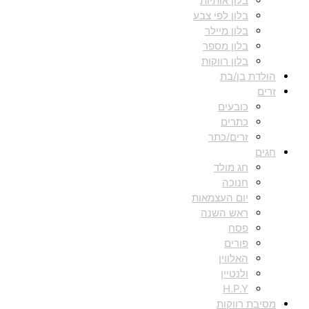
בלון אותיות
בלון לפי צבע
בלון מיילר
בלון מספר
בלון רווקות
הולדת בן/בת
זרים
כובעים
כתרים
זרים/כתר
חגים
חג מולד
חנוכה
יום העצמאות
ראש השנה
פסח
פורים
האלווין
ולנטיין
H.P.Y
מסיבת רווקות