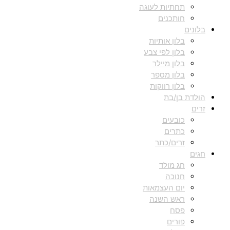
תחתיות לעוגה
חותכנים
בלונים
בלון אותיות
בלון לפי צבע
בלון מיילר
בלון מספר
בלון רווקות
הולדת בן/בת
זרים
כובעים
כתרים
זרים/כתר
חגים
חג מולד
חנוכה
יום העצמאות
ראש השנה
פסח
פורים