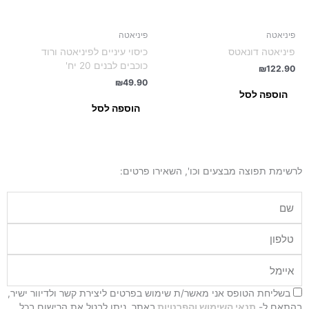
פיניאטה
פיניאטה
פיניאטה דונאטס
כיסוי עיניים לפיניאטה ורוד
כוכבים לבנים 20 יח'
₪
122.90
₪
49.90
הוספה לסל
הוספה לסל
לרשימת תפוצה מבצעים וכו', השאירו פרטים:
שם
טלפון
איימל
בשליחת הטופס אני מאשר/ת שימוש בפרטים ליצירת קשר ולדיוור ישיר,
בהתאם ל-
תנאי השימוש והפרטיות
באתר. ניתן לבטל את הרישום בכל