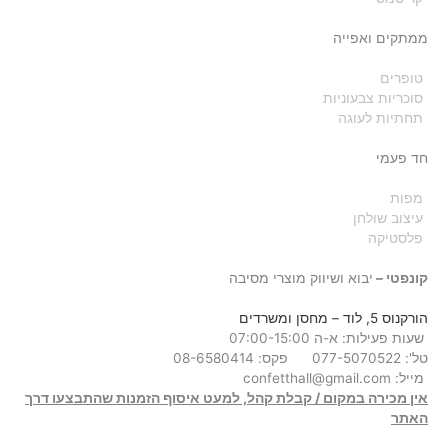
ממתקים ואפייה
טופרים
סוכריות צבעוניות
תחתיות לעוגה
חד פעמי
מפות
עיצוב שולחן
פלסטיקה
קונפטי –
יבוא ושיווק מוצרי מסיבה
הורקנוס 5, לוד
– מחסן ומשרדים
שעות פעילות: א-ה 07:00-15:00
טל': 077-5070522
פקס: 08-6580414
מייל:
confetthall@gmail.com
אין מכירה במקום / קבלת קהל, למעט איסוף הזמנות שהתבצעו דרך
האתר