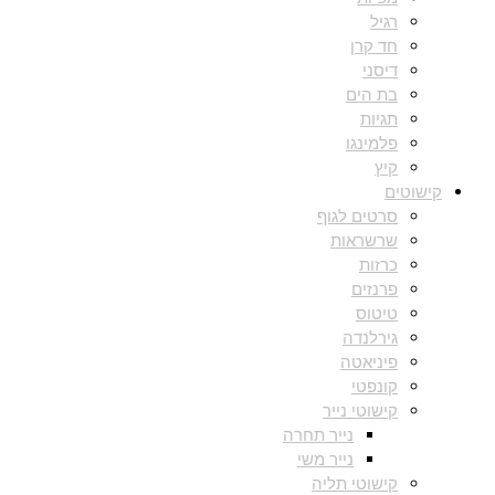
רגיל
חד קרן
דיסני
בת הים
תגיות
פלמינגו
קיץ
קישוטים
סרטים לגוף
שרשראות
כרזות
פרנזים
טיטוס
גירלנדה
פיניאטה
קונפטי
קישוטי נייר
נייר תחרה
נייר משי
קישוטי תליה