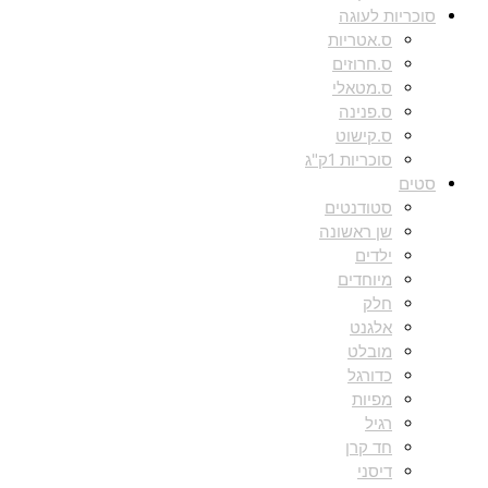
סוכריות לעוגה
ס.אטריות
ס.חרוזים
ס.מטאלי
ס.פנינה
ס.קישוט
סוכריות 1ק"ג
סטים
סטודנטים
שן ראשונה
ילדים
מיוחדים
חלק
אלגנט
מובלט
כדורגל
מפיות
רגיל
חד קרן
דיסני