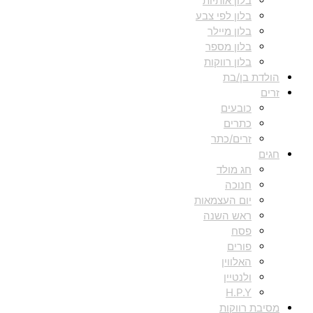
בלון אותיות
בלון לפי צבע
בלון מיילר
בלון מספר
בלון רווקות
הולדת בן/בת
זרים
כובעים
כתרים
זרים/כתר
חגים
חג מולד
חנוכה
יום העצמאות
ראש השנה
פסח
פורים
האלווין
ולנטיין
H.P.Y
מסיבת רווקות