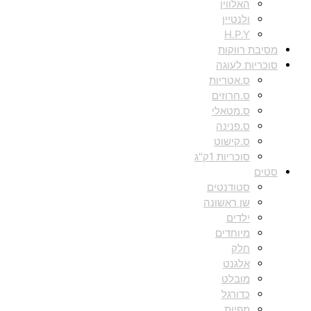
האלווין
ולנטיין
H.P.Y
מסיבת רווקות
סוכריות לעוגה
ס.אטריות
ס.חרוזים
ס.מטאלי
ס.פנינה
ס.קישוט
סוכריות 1ק"ג
סטים
סטודנטים
שן ראשונה
ילדים
מיוחדים
חלק
אלגנט
מובלט
כדורגל
מפיות