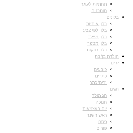
תחתיות לעוגה
חותכנים
בלונים
בלון אותיות
בלון לפי צבע
בלון מיילר
בלון מספר
בלון רווקות
הולדת בן/בת
זרים
כובעים
כתרים
זרים/כתר
חגים
חג מולד
חנוכה
יום העצמאות
ראש השנה
פסח
פורים