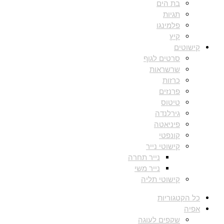
בת הים
תגיות
פלמינגו
קיץ
קישוטים
סרטים לגוף
שרשראות
כרזות
פרנזים
טיטוס
גירלנדה
פיניאטה
קונפטי
קישוטי נייר
נייר תחרה
נייר משי
קישוטי תליה
כל הקטגוריות
אפיה
שקפים לעוגה