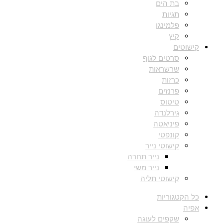
בת הים
תגיות
פלמינגו
קיץ
קישוטים
סרטים לגוף
שרשראות
כרזות
פרנזים
טיטוס
גירלנדה
פיניאטה
קונפטי
קישוטי נייר
נייר תחרה
נייר משי
קישוטי תליה
כל הקטגוריות
אפיה
שקפים לעוגה