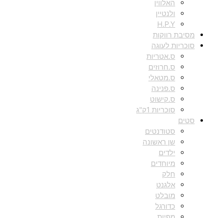
האלווין
ולנטיין
H.P.Y
מסיבת רווקות
סוכריות לעוגה
ס.אטריות
ס.חרוזים
ס.מטאלי
ס.פנינה
ס.קישוט
סוכריות 1ק"ג
סטים
סטודנטים
שן ראשונה
ילדים
מיוחדים
חלק
אלגנט
מובלט
כדורגל
מפיות