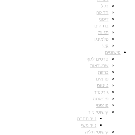
רגיל
חד קרן
דיסני
בת הים
תגיות
פלמינגו
קיץ
קישוטים
סרטים לגוף
שרשראות
כרזות
פרנזים
טיטוס
גירלנדה
פיניאטה
קונפטי
קישוטי נייר
נייר תחרה
נייר משי
קישוטי תליה