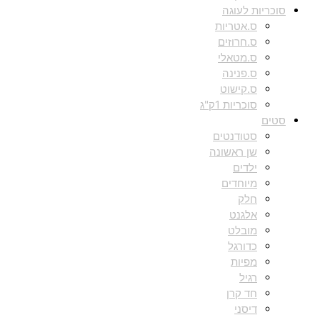
סוכריות לעוגה
ס.אטריות
ס.חרוזים
ס.מטאלי
ס.פנינה
ס.קישוט
סוכריות 1ק"ג
סטים
סטודנטים
שן ראשונה
ילדים
מיוחדים
חלק
אלגנט
מובלט
כדורגל
מפיות
רגיל
חד קרן
דיסני