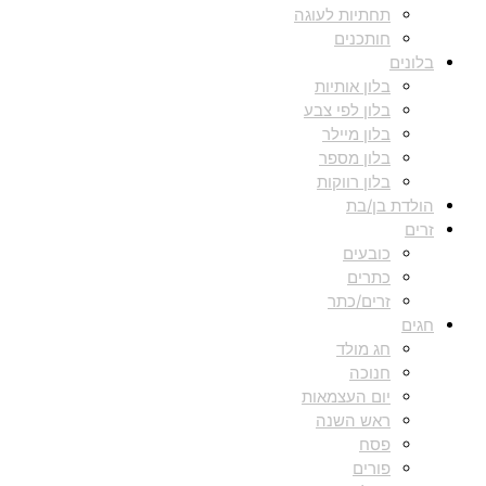
תחתיות לעוגה
חותכנים
בלונים
בלון אותיות
בלון לפי צבע
בלון מיילר
בלון מספר
בלון רווקות
הולדת בן/בת
זרים
כובעים
כתרים
זרים/כתר
חגים
חג מולד
חנוכה
יום העצמאות
ראש השנה
פסח
פורים