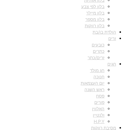
בלון אותיות
בלון לפי צבע
בלון מיילר
בלון מספר
בלון רווקות
הולדת בן/בת
זרים
כובעים
כתרים
זרים/כתר
חגים
חג מולד
חנוכה
יום העצמאות
ראש השנה
פסח
פורים
האלווין
ולנטיין
H.P.Y
מסיבת רווקות