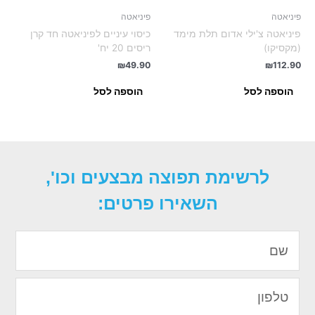
פיניאטה
פיניאטה
פיניאטה צ'ילי אדום תלת מימד
כיסוי עיניים לפיניאטה חד קרן
(מקסיקו)
ריסים 20 יח'
₪
49.90
₪
112.90
הוספה לסל
הוספה לסל
לרשימת תפוצה מבצעים וכו',
השאירו פרטים:
שם
טלפון