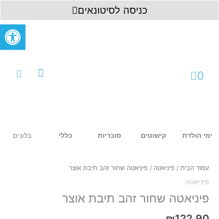
ילוג
לתוכן
כניסה לסיטונאים
תוכן
פתח סרגל
עגלת
0
קניות
עמוד ראשי
כניסה לחשבון
בלונים
ימי הולדת
קישוטים
סוכריות
כללי
כמות
של
פיניאטה
עמוד הבית
/
פיניאטה
/ פיניאטה שחור זהב תיבת אוצר
שחור
פיניאטה
זהב
תיבת
פיניאטה שחור זהב תיבת אוצר
אוצר
₪
122.90