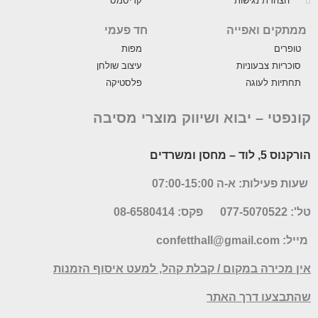
הצהרת נגישות
קריסמס
ממתקים ואפייה
חד פעמי
טופרים
מפות
סוכריות צבעוניות
עיצוב שולחן
תחתיות לעוגה
פלסטיקה
קונפטי –
יבוא ושיווק מוצרי מסיבה
הורקנוס 5, לוד
– מחסן ומשרדים
שעות פעילות: א-ה 07:00-15:00
טל': 077-5070522
פקס: 08-6580414
מייל:
confetthall@gmail.com
אין מכירה במקום / קבלת קהל, למעט איסוף הזמנות
שהתבצעו דרך האתר