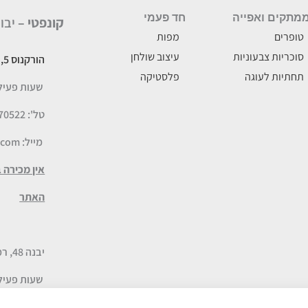
מתקים ואפייה
חד פעמי
קונפטי –
יבו
טופרים
מפות
סוכריות צבעוניות
עיצוב שולחן
הורקנוס 5, לוד
תחתיות לעוגה
פלסטיקה
שעות פעילות: א-ה
טל': 077-5070522
מייל:
.com
אין מכירה 
האתר
יבנה 48, רמת השרון – חנות היבואן
שעות פעילות: א-ה :00-19:30
טל': 052-9041671 או 077-6735055