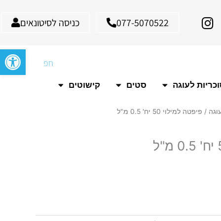
I
077-5070522
כניסה לסיטונאים
n
s
פתח סרגל
t
חיפוש
a
g
כריות לעוגה
סטים
קישוטים
r
a
וגה
/ פיפטה למילוי 50 יח' 0.5 מ"ל
m