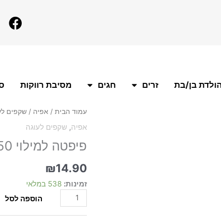
F
a
c
e
b
o
ולדת בן/בת
זרים
חגים
מסיבת רווקות
סו
o
k
כמות
עמוד הבית
/
אפיה
/
שקפים לע
של
אפיה
,
שקפים לעוגה
פיפטה
פיפטה למילוי 50 יח' 0.5 מ"ל
למילוי
50
יח'
₪
14.90
0.5
זמינות:
538 במלאי
מ"ל
הוספה לסל