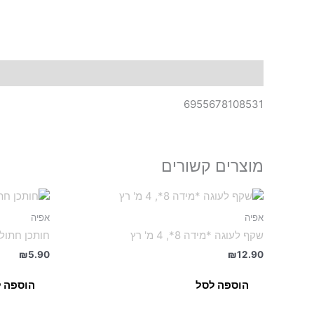
תיאור
6955678108531
מוצרים קשורים
אפיה
אפיה
שקף לעוגה *מידה 8*, 4 מ' רץ
חותכן חתול 5.5*.5
₪
5.90
₪
12.90
הוספה לסל
הוספה 