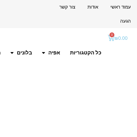
ילוג
לתוכן
עמוד ראשי
אודות
צור קשר
תוכן
הגעה
0
עגלת
₪
0.00
קניות
כל הקטגוריות
אפיה
בלונים
ה