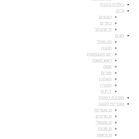
הולדת בן/בת
זרים
כובעים
כתרים
זרים/כתר
חגים
חג מולד
חנוכה
יום העצמאות
ראש השנה
פסח
פורים
האלווין
ולנטיין
H.P.Y
מסיבת רווקות
סוכריות לעוגה
ס.אטריות
ס.חרוזים
ס.מטאלי
ס.פנינה
ס.קישוט