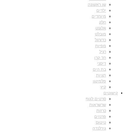
שן ראשונה
ילדים
מיוחדים
חלק
אלגנט
מובלט
כדורגל
מפיות
רגיל
חד קרן
דיסני
בת הים
תגיות
פלמינגו
קיץ
קישוטים
סרטים לגוף
שרשראות
כרזות
פרנזים
טיטוס
גירלנדה