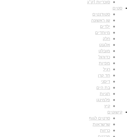
סוכריות 1ק"ג
סטים
סטודנטים
שן ראשונה
ילדים
מיוחדים
חלק
אלגנט
מובלט
כדורגל
מפיות
רגיל
חד קרן
דיסני
בת הים
תגיות
פלמינגו
קיץ
קישוטים
סרטים לגוף
שרשראות
כרזות
פרנזים