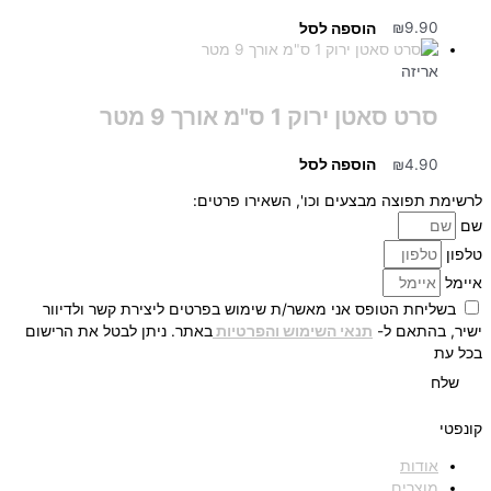
9.90
₪
הוספה לסל
אריזה
סרט סאטן ירוק 1 ס"מ אורך 9 מטר
4.90
₪
הוספה לסל
לרשימת תפוצה מבצעים וכו', השאירו פרטים:
שם
טלפון
איימל
בשליחת הטופס אני מאשר/ת שימוש בפרטים ליצירת קשר ולדיוור
ישיר, בהתאם ל-
תנאי השימוש והפרטיות
באתר. ניתן לבטל את הרישום
בכל עת
שלח
קונפטי
אודות
מוצרים