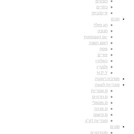
כובעים
כתרים
זרים/כתר
חגים
חג מולד
חנוכה
יום העצמאות
ראש השנה
פסח
פורים
האלווין
ולנטיין
H.P.Y
מסיבת רווקות
סוכריות לעוגה
ס.אטריות
ס.חרוזים
ס.מטאלי
ס.פנינה
ס.קישוט
סוכריות 1ק"ג
סטים
סטודנטים