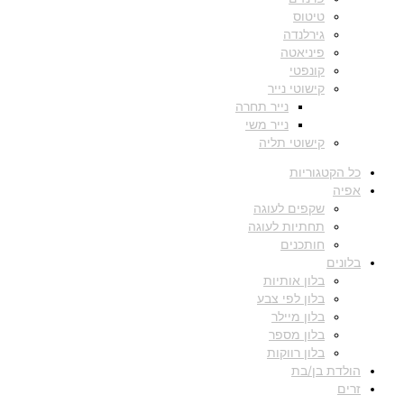
טיטוס
גירלנדה
פיניאטה
קונפטי
קישוטי נייר
נייר תחרה
נייר משי
קישוטי תליה
כל הקטגוריות
אפיה
שקפים לעוגה
תחתיות לעוגה
חותכנים
בלונים
בלון אותיות
בלון לפי צבע
בלון מיילר
בלון מספר
בלון רווקות
הולדת בן/בת
זרים