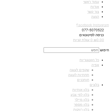
עמוד ראשי
אודות
צור קשר
הגעה
Facebook
Instagram
077-5070522
כניסה לסיטונאים
0.00
₪
0
עגלת קניות
חיפוש
כל הקטגוריות
אפיה
שקפים לעוגה
תחתיות לעוגה
חותכנים
בלונים
בלון אותיות
בלון לפי צבע
בלון מיילר
בלון מספר
בלון רווקות