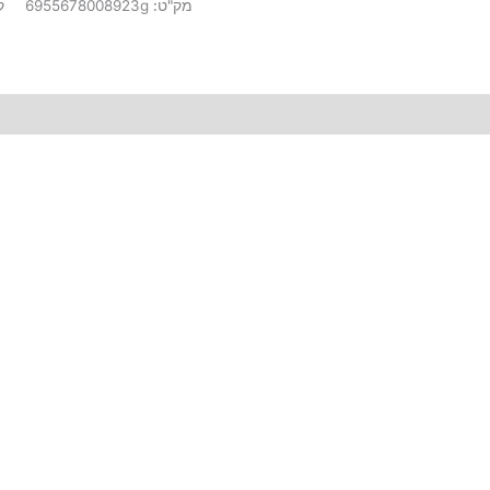
מק"ט:
6955678008923g
ק