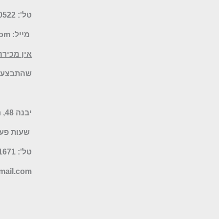
טל': 077-5070522
מייל:
com
אין מכירה
שהתבצעו 
יבנה 48, רמת השרון – חנות היבואן
שעות פעילות: א-ה 19:30
טל': 052-9041671 או 077-6735055
ail.com