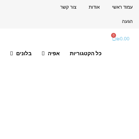
ילוג
לתוכן
עמוד ראשי
אודות
צור קשר
תוכן
הגעה
0
עגלת
₪
0.00
קניות
כל הקטגוריות
אפיה
בלונים