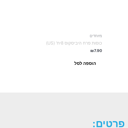
מיוחדים
כוסות פרח היביסקוס 8יח' (US)
₪
7.90
הוספה לסל
פרטים: