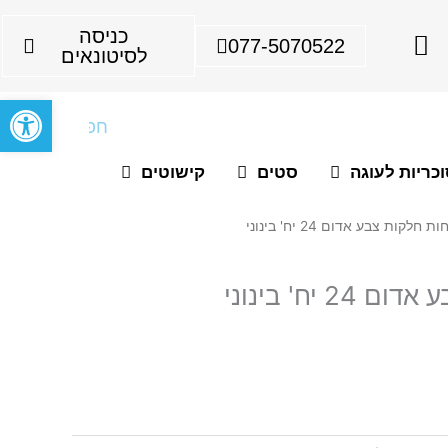
I
כניסה
077-5070522
n
לסיטונאים
s
פתח סרגל
t
חיפוש
a
g
כריות לעוגה
סטים
קישוטים
r
a
 חלקות צבע אדום 24 יח' בינוני
m
 יח' בינוני