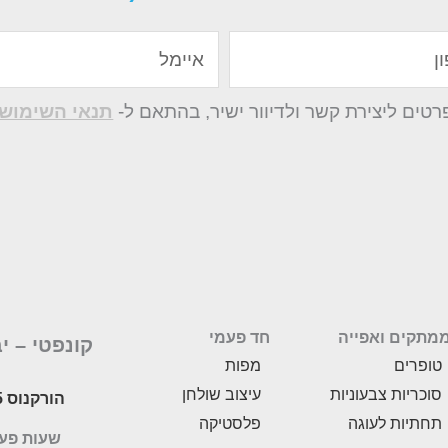
איימל
ים ליצירת קשר ולדיוור ישיר, בהתאם ל-
תנאי השימוש 
מתקים ואפייה
חד פעמי
קונפטי –
י
טופרים
מפות
סוכריות צבעוניות
עיצוב שולחן
הורקנוס 5, לוד
תחתיות לעוגה
פלסטיקה
שעות פעילות: 