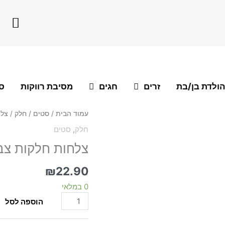
F
a
c
e
b
o
הולדת בן/בת
זרים
חגים
מסיבת רווקות
סו
o
k
כמות
עמוד הבית
/
סטים
/
חלק
/ צלחות
של
חלק
,
סטים
צלחות
צלחות חלקות צבע אדום 24
חלקות
צבע
אדום
₪
22.90
24
0 במלאי
יח'
בינוני
הוספה לסל