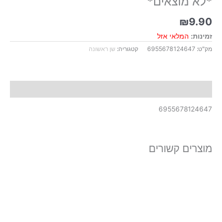
*לא מוצאים*
₪
9.90
זמינות:
המלאי אזל
מק"ט:
6955678124647
קטגוריה:
שן ראשונה
תיאור
6955678124647
מוצרים קשורים