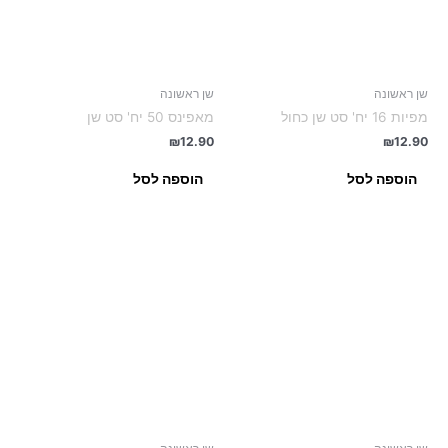
שן ראשונה
שן ראשונה
מפיות 16 יח' סט שן כחול
מאפינס 50 יח' סט שן
₪
12.90
₪
12.90
הוספה לסל
הוספה לסל