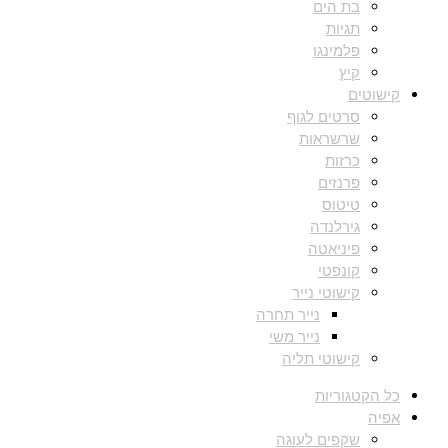
בת הים
תגיות
פלמינגו
קיץ
קישוטים
סרטים לגוף
שרשראות
כרזות
פרנזים
טיטוס
גירלנדה
פיניאטה
קונפטי
קישוטי נייר
נייר תחרה
נייר משי
קישוטי תליה
כל הקטגוריות
אפיה
שקפים לעוגה