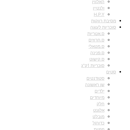
האלווין
ולנטיין
H.P.Y
מסיבת רווקות
סוכריות לעוגה
ס.אטריות
ס.חרוזים
ס.מטאלי
ס.פנינה
ס.קישוט
סוכריות 1ק"ג
סטים
סטודנטים
שן ראשונה
ילדים
מיוחדים
חלק
אלגנט
מובלט
כדורגל
מפיות