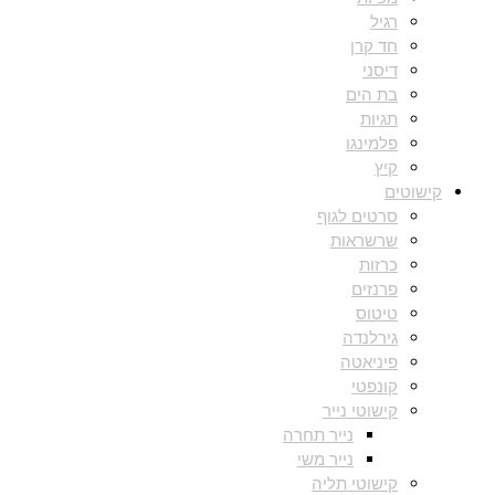
רגיל
חד קרן
דיסני
בת הים
תגיות
פלמינגו
קיץ
קישוטים
סרטים לגוף
שרשראות
כרזות
פרנזים
טיטוס
גירלנדה
פיניאטה
קונפטי
קישוטי נייר
נייר תחרה
נייר משי
קישוטי תליה