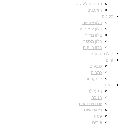
תחתיות לעוגה
חותכנים
בלונים
בלון אותיות
בלון לפי צבע
בלון מיילר
בלון מספר
בלון רווקות
הולדת בן/בת
זרים
כובעים
כתרים
זרים/כתר
חגים
חג מולד
חנוכה
יום העצמאות
ראש השנה
פסח
פורים