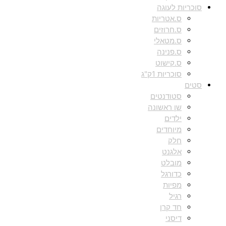
סוכריות לעוגה
ס.אטריות
ס.חרוזים
ס.מטאלי
ס.פנינה
ס.קישוט
סוכריות 1ק"ג
סטים
סטודנטים
שן ראשונה
ילדים
מיוחדים
חלק
אלגנט
מובלט
כדורגל
מפיות
רגיל
חד קרן
דיסני