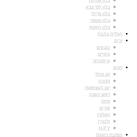
בלון אותיות
בלון לפי צבע
בלון מיילר
בלון מספר
בלון רווקות
הולדת בן/בת
זרים
כובעים
כתרים
זרים/כתר
חגים
חג מולד
חנוכה
יום העצמאות
ראש השנה
פסח
פורים
האלווין
ולנטיין
H.P.Y
מסיבת רווקות