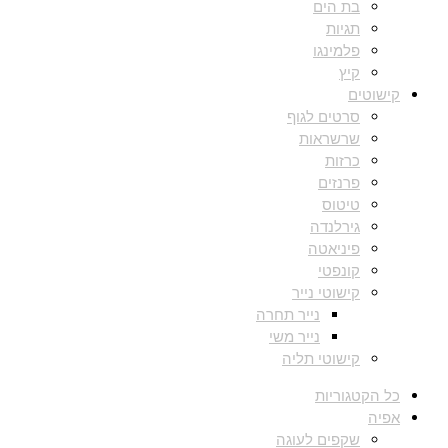
בת הים
תגיות
פלמינגו
קיץ
קישוטים
סרטים לגוף
שרשראות
כרזות
פרנזים
טיטוס
גירלנדה
פיניאטה
קונפטי
קישוטי נייר
נייר תחרה
נייר משי
קישוטי תליה
כל הקטגוריות
אפיה
שקפים לעוגה