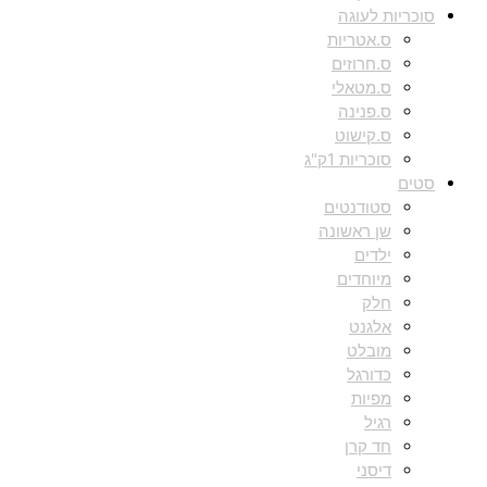
סוכריות לעוגה
ס.אטריות
ס.חרוזים
ס.מטאלי
ס.פנינה
ס.קישוט
סוכריות 1ק"ג
סטים
סטודנטים
שן ראשונה
ילדים
מיוחדים
חלק
אלגנט
מובלט
כדורגל
מפיות
רגיל
חד קרן
דיסני