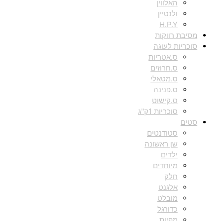
האלווין
ולנטיין
H.P.Y
מסיבת רווקות
סוכריות לעוגה
ס.אטריות
ס.חרוזים
ס.מטאלי
ס.פנינה
ס.קישוט
סוכריות 1ק"ג
סטים
סטודנטים
שן ראשונה
ילדים
מיוחדים
חלק
אלגנט
מובלט
כדורגל
מפיות