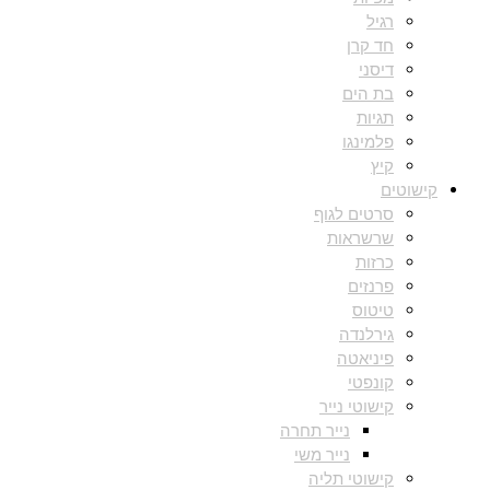
רגיל
חד קרן
דיסני
בת הים
תגיות
פלמינגו
קיץ
קישוטים
סרטים לגוף
שרשראות
כרזות
פרנזים
טיטוס
גירלנדה
פיניאטה
קונפטי
קישוטי נייר
נייר תחרה
נייר משי
קישוטי תליה