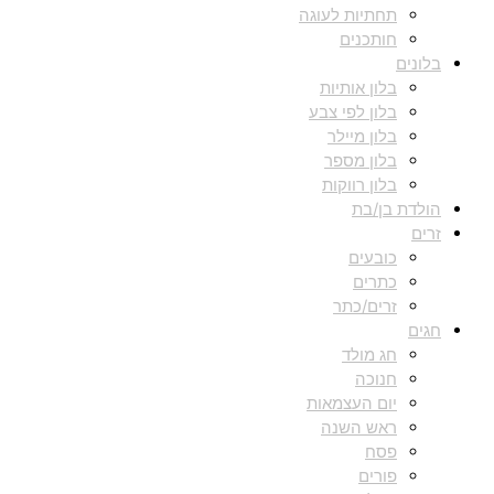
תחתיות לעוגה
חותכנים
בלונים
בלון אותיות
בלון לפי צבע
בלון מיילר
בלון מספר
בלון רווקות
הולדת בן/בת
זרים
כובעים
כתרים
זרים/כתר
חגים
חג מולד
חנוכה
יום העצמאות
ראש השנה
פסח
פורים