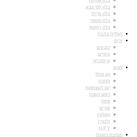
בלון אותיות
בלון לפי צבע
בלון מיילר
בלון מספר
בלון רווקות
הולדת בן/בת
זרים
כובעים
כתרים
זרים/כתר
חגים
חג מולד
חנוכה
יום העצמאות
ראש השנה
פסח
פורים
האלווין
ולנטיין
H.P.Y
מסיבת רווקות