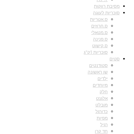
מסיבת רווקות
סוכריות לעוגה
ס.אטריות
ס.חרוזים
ס.מטאלי
ס.פנינה
ס.קישוט
סוכריות 1ק"ג
סטים
סטודנטים
שן ראשונה
ילדים
מיוחדים
חלק
אלגנט
מובלט
כדורגל
מפיות
רגיל
חד קרן