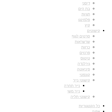
דיסני
בת הים
תגיות
פלמינגו
קיץ
קישוטים
סרטים לגוף
שרשראות
כרזות
פרנזים
טיטוס
גירלנדה
פיניאטה
קונפטי
קישוטי נייר
נייר תחרה
נייר משי
קישוטי תליה
כל הקטגוריות
אפיה