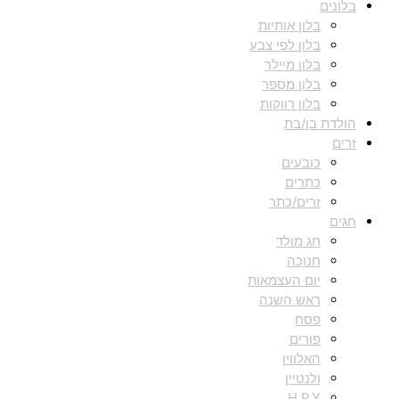
בלונים
בלון אותיות
בלון לפי צבע
בלון מיילר
בלון מספר
בלון רווקות
הולדת בן/בת
זרים
כובעים
כתרים
זרים/כתר
חגים
חג מולד
חנוכה
יום העצמאות
ראש השנה
פסח
פורים
האלווין
ולנטיין
H.P.Y