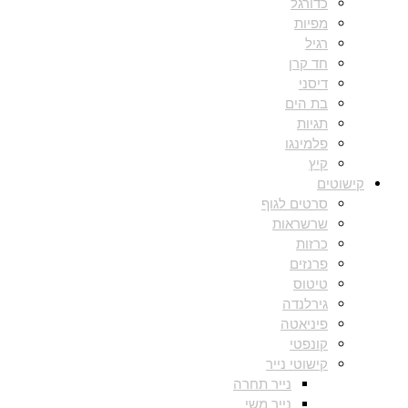
כדורגל
מפיות
רגיל
חד קרן
דיסני
בת הים
תגיות
פלמינגו
קיץ
קישוטים
סרטים לגוף
שרשראות
כרזות
פרנזים
טיטוס
גירלנדה
פיניאטה
קונפטי
קישוטי נייר
נייר תחרה
נייר משי