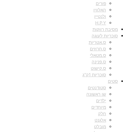
פורים
האלווין
ולנטיין
H.P.Y
מסיבת רווקות
סוכריות לעוגה
ס.אטריות
ס.חרוזים
ס.מטאלי
ס.פנינה
ס.קישוט
סוכריות 1ק"ג
סטים
סטודנטים
שן ראשונה
ילדים
מיוחדים
חלק
אלגנט
מובלט