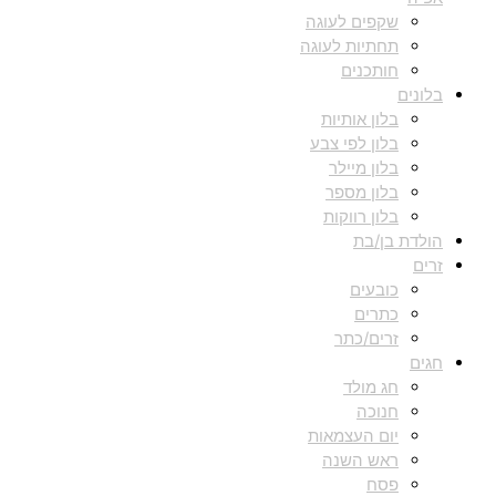
שקפים לעוגה
תחתיות לעוגה
חותכנים
בלונים
בלון אותיות
בלון לפי צבע
בלון מיילר
בלון מספר
בלון רווקות
הולדת בן/בת
זרים
כובעים
כתרים
זרים/כתר
חגים
חג מולד
חנוכה
יום העצמאות
ראש השנה
פסח