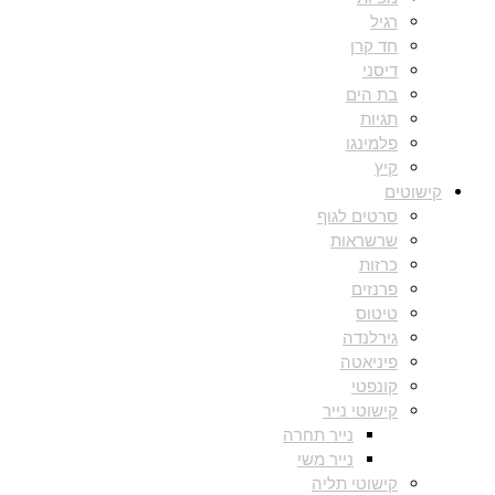
רגיל
חד קרן
דיסני
בת הים
תגיות
פלמינגו
קיץ
קישוטים
סרטים לגוף
שרשראות
כרזות
פרנזים
טיטוס
גירלנדה
פיניאטה
קונפטי
קישוטי נייר
נייר תחרה
נייר משי
קישוטי תליה