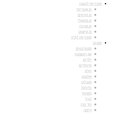
סוכריות לעוגה
ס.אטריות
ס.חרוזים
ס.מטאלי
ס.פנינה
ס.קישוט
סוכריות 1ק"ג
סטים
סטודנטים
שן ראשונה
ילדים
מיוחדים
חלק
אלגנט
מובלט
כדורגל
מפיות
רגיל
חד קרן
דיסני