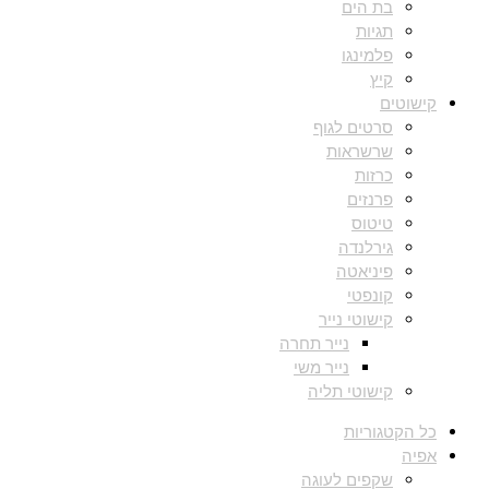
בת הים
תגיות
פלמינגו
קיץ
קישוטים
סרטים לגוף
שרשראות
כרזות
פרנזים
טיטוס
גירלנדה
פיניאטה
קונפטי
קישוטי נייר
נייר תחרה
נייר משי
קישוטי תליה
כל הקטגוריות
אפיה
שקפים לעוגה