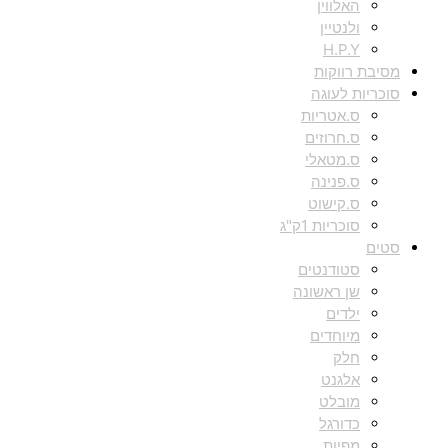
האלווין
ולנטיין
H.P.Y
מסיבת רווקות
סוכריות לעוגה
ס.אטריות
ס.חרוזים
ס.מטאלי
ס.פנינה
ס.קישוט
סוכריות 1ק"ג
סטים
סטודנטים
שן ראשונה
ילדים
מיוחדים
חלק
אלגנט
מובלט
כדורגל
מפיות