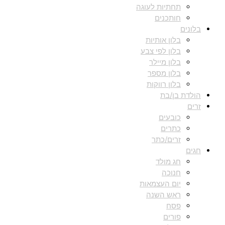
תחתיות לעוגה
חותכנים
בלונים
בלון אותיות
בלון לפי צבע
בלון מיילר
בלון מספר
בלון רווקות
הולדת בן/בת
זרים
כובעים
כתרים
זרים/כתר
חגים
חג מולד
חנוכה
יום העצמאות
ראש השנה
פסח
פורים