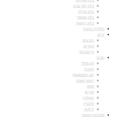
בלון אותיות
בלון לפי צבע
בלון מיילר
בלון מספר
בלון רווקות
הולדת בן/בת
זרים
כובעים
כתרים
זרים/כתר
חגים
חג מולד
חנוכה
יום העצמאות
ראש השנה
פסח
פורים
האלווין
ולנטיין
H.P.Y
מסיבת רווקות