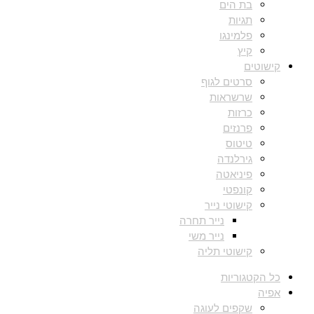
בת הים
תגיות
פלמינגו
קיץ
קישוטים
סרטים לגוף
שרשראות
כרזות
פרנזים
טיטוס
גירלנדה
פיניאטה
קונפטי
קישוטי נייר
נייר תחרה
נייר משי
קישוטי תליה
כל הקטגוריות
אפיה
שקפים לעוגה