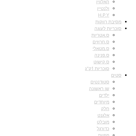
האלווין
ולנטיין
H.P.Y
מסיבת רווקות
סוכריות לעוגה
ס.אטריות
ס.חרוזים
ס.מטאלי
ס.פנינה
ס.קישוט
סוכריות 1ק"ג
סטים
סטודנטים
שן ראשונה
ילדים
מיוחדים
חלק
אלגנט
מובלט
כדורגל
מפיות