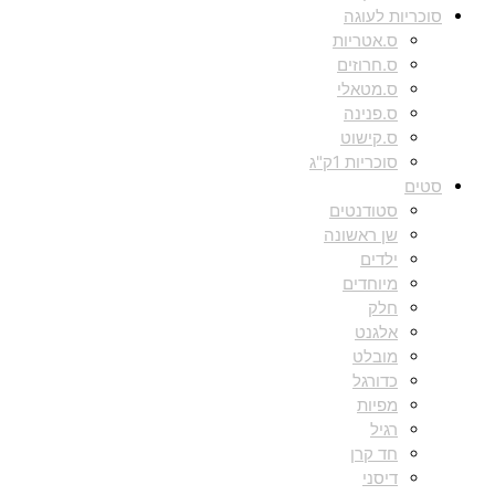
סוכריות לעוגה
ס.אטריות
ס.חרוזים
ס.מטאלי
ס.פנינה
ס.קישוט
סוכריות 1ק"ג
סטים
סטודנטים
שן ראשונה
ילדים
מיוחדים
חלק
אלגנט
מובלט
כדורגל
מפיות
רגיל
חד קרן
דיסני