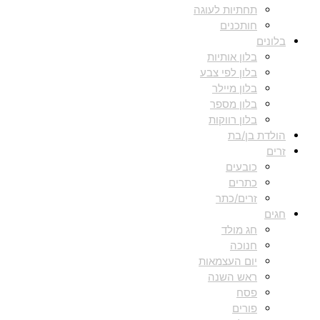
תחתיות לעוגה
חותכנים
בלונים
בלון אותיות
בלון לפי צבע
בלון מיילר
בלון מספר
בלון רווקות
הולדת בן/בת
זרים
כובעים
כתרים
זרים/כתר
חגים
חג מולד
חנוכה
יום העצמאות
ראש השנה
פסח
פורים