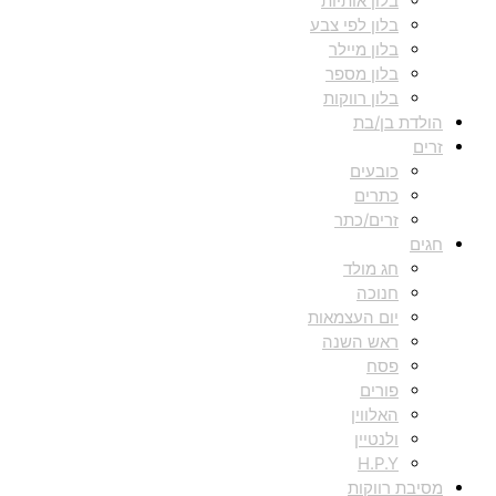
בלון אותיות
בלון לפי צבע
בלון מיילר
בלון מספר
בלון רווקות
הולדת בן/בת
זרים
כובעים
כתרים
זרים/כתר
חגים
חג מולד
חנוכה
יום העצמאות
ראש השנה
פסח
פורים
האלווין
ולנטיין
H.P.Y
מסיבת רווקות