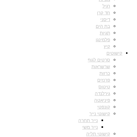
רגיל
חד קרן
דיסני
בת הים
תגיות
פלמינגו
קיץ
קישוטים
סרטים לגוף
שרשראות
כרזות
פרנזים
טיטוס
גירלנדה
פיניאטה
קונפטי
קישוטי נייר
נייר תחרה
נייר משי
קישוטי תליה