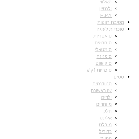
האלווין
ולנטיין
H.P.Y
מסיבת רווקות
סוכריות לעוגה
ס.אטריות
ס.חרוזים
ס.מטאלי
ס.פנינה
ס.קישוט
סוכריות 1ק"ג
סטים
סטודנטים
שן ראשונה
ילדים
מיוחדים
חלק
אלגנט
מובלט
כדורגל
מפיות