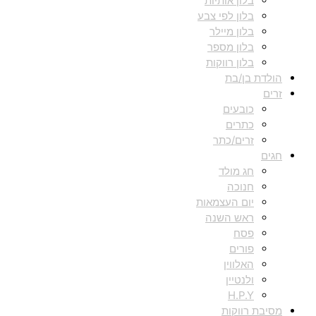
בלון אותיות
בלון לפי צבע
בלון מיילר
בלון מספר
בלון רווקות
הולדת בן/בת
זרים
כובעים
כתרים
זרים/כתר
חגים
חג מולד
חנוכה
יום העצמאות
ראש השנה
פסח
פורים
האלווין
ולנטיין
H.P.Y
מסיבת רווקות