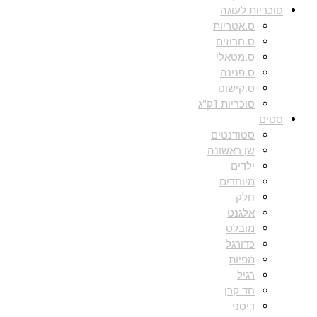
סוכריות לעוגה
ס.אטריות
ס.חרוזים
ס.מטאלי
ס.פנינה
ס.קישוט
סוכריות 1ק"ג
סטים
סטודנטים
שן ראשונה
ילדים
מיוחדים
חלק
אלגנט
מובלט
כדורגל
מפיות
רגיל
חד קרן
דיסני