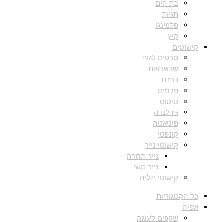
בת הים
תגיות
פלמינגו
קיץ
קישוטים
סרטים לגוף
שרשראות
כרזות
פרנזים
טיטוס
גירלנדה
פיניאטה
קונפטי
קישוטי נייר
נייר תחרה
נייר משי
קישוטי תליה
כל הקטגוריות
אפיה
שקפים לעוגה