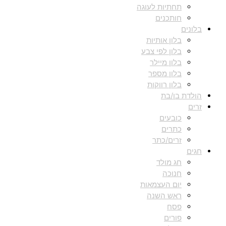
תחתיות לעוגה
חותכנים
בלונים
בלון אותיות
בלון לפי צבע
בלון מיילר
בלון מספר
בלון רווקות
הולדת בן/בת
זרים
כובעים
כתרים
זרים/כתר
חגים
חג מולד
חנוכה
יום העצמאות
ראש השנה
פסח
פורים