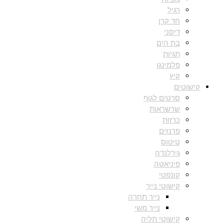
רגיל
חד קרן
דיסני
בת הים
תגיות
פלמינגו
קיץ
קישוטים
סרטים לגוף
שרשראות
כרזות
פרנזים
טיטוס
גירלנדה
פיניאטה
קונפטי
קישוטי נייר
נייר תחרה
נייר משי
קישוטי תליה