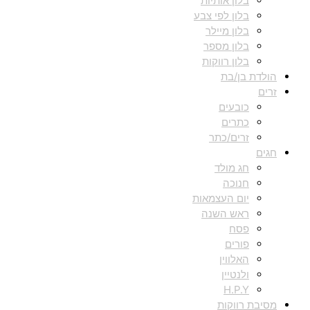
בלון אותיות
בלון לפי צבע
בלון מיילר
בלון מספר
בלון רווקות
הולדת בן/בת
זרים
כובעים
כתרים
זרים/כתר
חגים
חג מולד
חנוכה
יום העצמאות
ראש השנה
פסח
פורים
האלווין
ולנטיין
H.P.Y
מסיבת רווקות