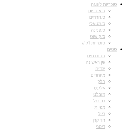
סוכריות לעוגה
ס.אטריות
ס.חרוזים
ס.מטאלי
ס.פנינה
ס.קישוט
סוכריות 1ק"ג
סטים
סטודנטים
שן ראשונה
ילדים
מיוחדים
חלק
אלגנט
מובלט
כדורגל
מפיות
רגיל
חד קרן
דיסני