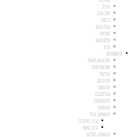
רגיל
חד קרן
דיסני
בת הים
תגיות
פלמינגו
קיץ
קישוטים
סרטים לגוף
שרשראות
כרזות
פרנזים
טיטוס
גירלנדה
פיניאטה
קונפטי
קישוטי נייר
נייר תחרה
נייר משי
קישוטי תליה