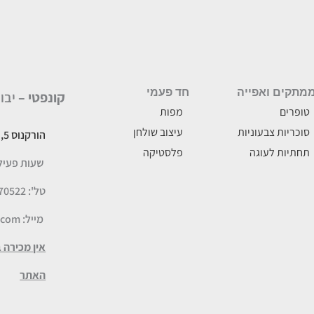
מתקים ואפייה
חד פעמי
קונפטי –
יבו
טופרים
מפות
סוכריות צבעוניות
עיצוב שולחן
הורקנוס 5, לוד
תחתיות לעוגה
פלסטיקה
שעות פעילות: א-ה
טל': 077-5070522
מייל:
.com
אין מכירה 
האתר