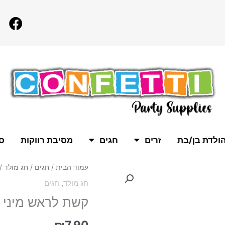
F
a
c
e
b
o
o
k
ולדת בן/בת
זרים
חגים
מסיבת רווקות
סו
כמות
עמוד הבית
/
חגים
/
חג מולד
/ 
של
חג מולד
,
חגים
קשת
קשת לראש מיני כ
לראש
מיני
כובע
₪
7.90