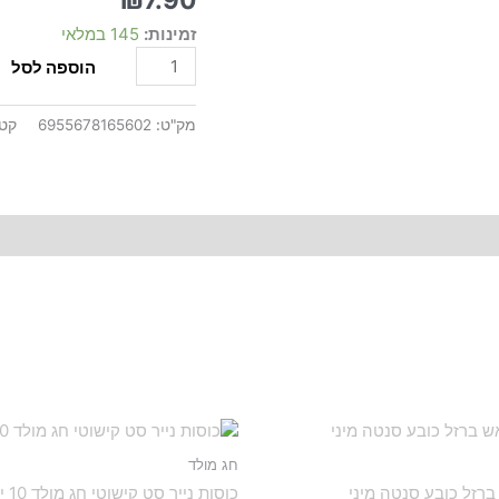
סנטה
זמינות:
145 במלאי
קישוט
עלים
הוספה לסל
מק"ט:
6955678165602
קטג
חג מולד
רזל כובע סנטה מיני
כוסות נייר סט קישוטי חג מולד 10 יח'