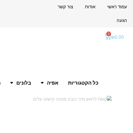
ילוג
לתוכן
עמוד ראשי
אודות
צור קשר
תוכן
הגעה
0
עגלת
₪
0.00
קניות
כל הקטגוריות
אפיה
בלונים
ה