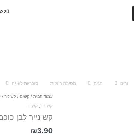
522
זרים
חגים
מסיבת רווקות
סוכריות לעוגה
כמות
עמוד הבית
/
קשים
/
קש ניר
/ ק
של
קש ניר
,
קשים
קש
קש נייר לבן כוכבים 
נייר
לבן
כוכבים
₪
3.90