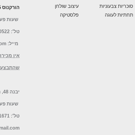
סוכריות צבעוניות
עיצוב שולחן
הורקנוס 5, לוד
תחתיות לעוגה
פלסטיקה
שעות פעילות: 
טל': 077-5070522
מייל:
com
אין מכירה
שהתבצעו 
יבנה 48, רמת השרון – חנות היבואן
שעות פעילות: א-ה 19:30
טל': 052-9041671 או 077-6735055
ail.com