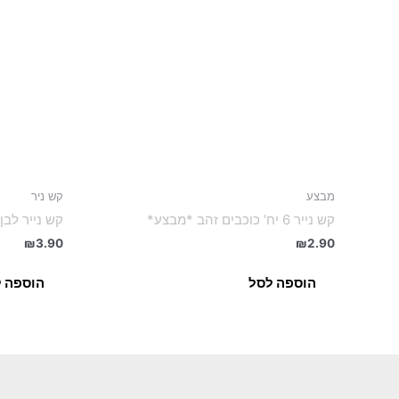
מבצע
קש ניר
קש נייר 6 יח' כוכבים זהב *מבצע*
קש נייר לבן שפ
₪
3.90
₪
2.90
הוספה לסל
הוספה 