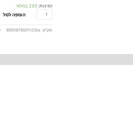
תכלת
זמינות:
230 במלאי
25
יח'
הוספה לסל
מק"ט:
6955678001122bs
ק