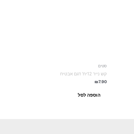
סטים
קש נייר 12יח' דגם אבטיח
₪
7.90
הוספה לסל