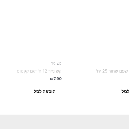
קש ניר
ם שחור 25 יח'
קש נייר 12יח' דגם קקטוס
₪
7.90
לסל
הוספה לסל