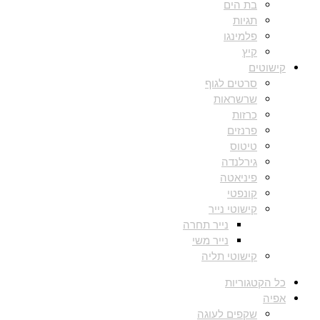
בת הים
תגיות
פלמינגו
קיץ
קישוטים
סרטים לגוף
שרשראות
כרזות
פרנזים
טיטוס
גירלנדה
פיניאטה
קונפטי
קישוטי נייר
נייר תחרה
נייר משי
קישוטי תליה
כל הקטגוריות
אפיה
שקפים לעוגה