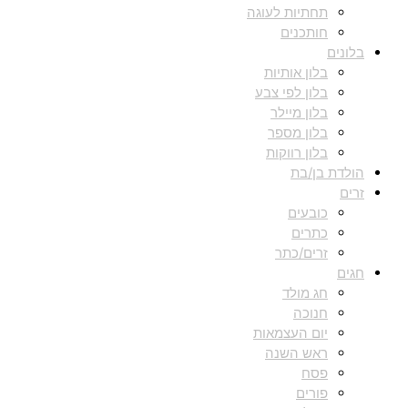
תחתיות לעוגה
חותכנים
בלונים
בלון אותיות
בלון לפי צבע
בלון מיילר
בלון מספר
בלון רווקות
הולדת בן/בת
זרים
כובעים
כתרים
זרים/כתר
חגים
חג מולד
חנוכה
יום העצמאות
ראש השנה
פסח
פורים