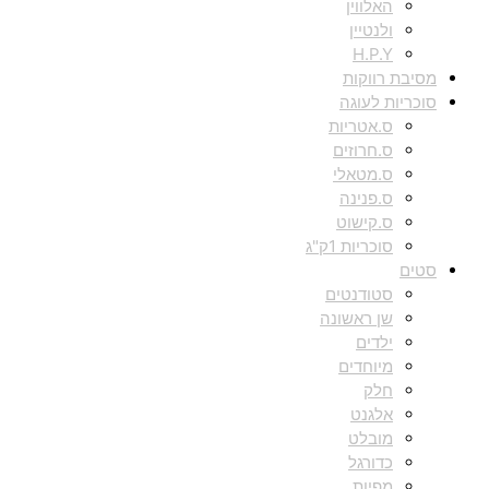
האלווין
ולנטיין
H.P.Y
מסיבת רווקות
סוכריות לעוגה
ס.אטריות
ס.חרוזים
ס.מטאלי
ס.פנינה
ס.קישוט
סוכריות 1ק"ג
סטים
סטודנטים
שן ראשונה
ילדים
מיוחדים
חלק
אלגנט
מובלט
כדורגל
מפיות