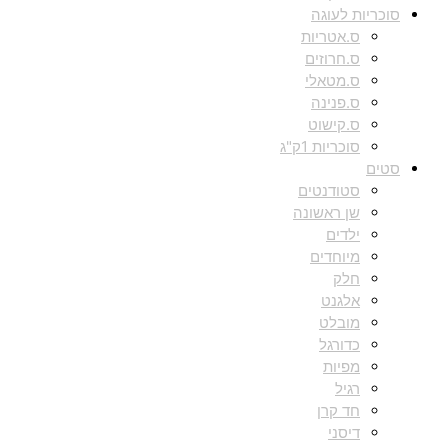
סוכריות לעוגה
ס.אטריות
ס.חרוזים
ס.מטאלי
ס.פנינה
ס.קישוט
סוכריות 1ק"ג
סטים
סטודנטים
שן ראשונה
ילדים
מיוחדים
חלק
אלגנט
מובלט
כדורגל
מפיות
רגיל
חד קרן
דיסני