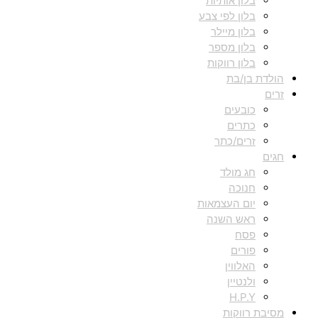
בלון אותיות
בלון לפי צבע
בלון מיילר
בלון מספר
בלון רווקות
הולדת בן/בת
זרים
כובעים
כתרים
זרים/כתר
חגים
חג מולד
חנוכה
יום העצמאות
ראש השנה
פסח
פורים
האלווין
ולנטיין
H.P.Y
מסיבת רווקות