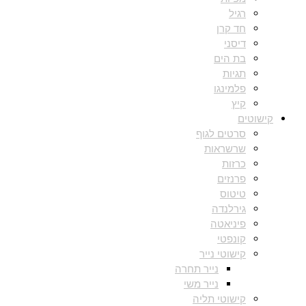
רגיל
חד קרן
דיסני
בת הים
תגיות
פלמינגו
קיץ
קישוטים
סרטים לגוף
שרשראות
כרזות
פרנזים
טיטוס
גירלנדה
פיניאטה
קונפטי
קישוטי נייר
נייר תחרה
נייר משי
קישוטי תליה