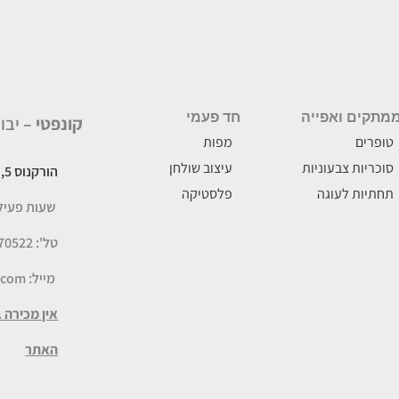
מתקים ואפייה
חד פעמי
קונפטי –
יבו
טופרים
מפות
סוכריות צבעוניות
עיצוב שולחן
הורקנוס 5, לוד
תחתיות לעוגה
פלסטיקה
שעות פעילות: א-ה
טל': 077-5070522
מייל:
.com
אין מכירה 
האתר