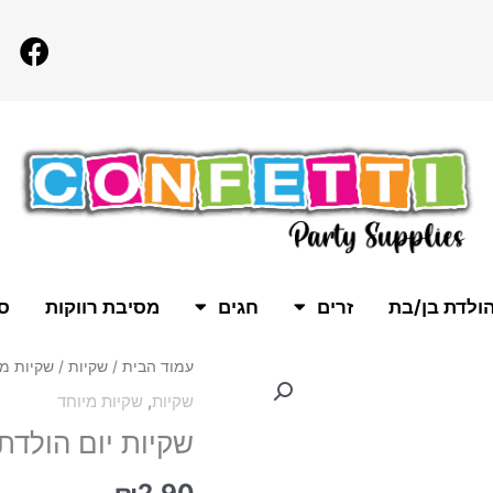
F
a
c
e
b
o
o
k
ולדת בן/בת
זרים
חגים
מסיבת רווקות
סו
כמות
עמוד הבית
/
שקיות
/
שקיות מי
של
שקיות
,
שקיות מיוחד
שקיות
שקיות יום הולדת שמח 
יום
הולדת
שמח
₪
2.90