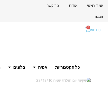
ילוג
לתוכן
עמוד ראשי
אודות
צור קשר
תוכן
הגעה
0
עגלת
₪
0.00
קניות
כל הקטגוריות
אפיה
בלונים
ה