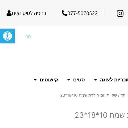
I
077-5070522
כניסה לסיטונאים
n
s
פתח סרגל
t
חיפוש
a
g
r
a
m
כריות לעוגה
סטים
קישוטים
וחד
/ שקיות יום הולדת שמח 10*18*23
10*18*23