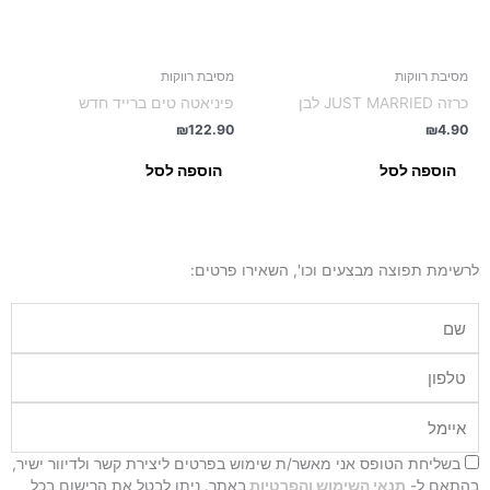
מסיבת רווקות
מסיבת רווקות
כרזה JUST MARRIED לבן
פיניאטה טים ברייד חדש
₪
122.90
₪
4.90
הוספה לסל
הוספה לסל
לרשימת תפוצה מבצעים וכו', השאירו פרטים:
שם
טלפון
איימל
בשליחת הטופס אני מאשר/ת שימוש בפרטים ליצירת קשר ולדיוור ישיר,
בהתאם ל-
תנאי השימוש והפרטיות
באתר. ניתן לבטל את הרישום בכל