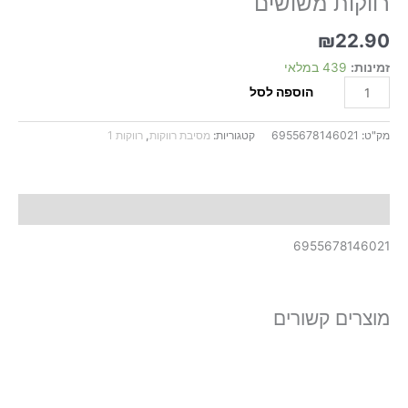
רווקות משושים
יח'
סט
₪
22.90
רווקות
משושים
זמינות:
439 במלאי
הוספה לסל
מק"ט:
6955678146021
קטגוריות:
מסיבת רווקות
,
רווקות 1
תיאור
6955678146021
מוצרים קשורים