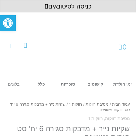
ילוג
לתוכן
כניסה לסיטונאים
תוכן
פתח סרגל
עגלת
0
קניות
עמוד ראשי
כניסה לחשבון
בלונים
ימי הולדת
קישוטים
סוכריות
כללי
כמות
של
שקיות
עמוד הבית
/
מסיבת רווקות
/
רווקות 1
/ שקיות נייר + מדבקות סגירה 6 יח'
נייר
סט רווקות משושים
+
מסיבת רווקות
,
רווקות 1
מדבקות
סגירה
שקיות נייר + מדבקות סגירה 6 יח' סט
6