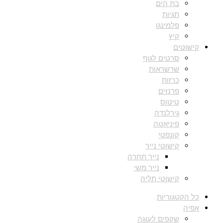
בת הים
תגיות
פלמינגו
קיץ
קישוטים
סרטים לגוף
שרשראות
כרזות
פרנזים
טיטוס
גירלנדה
פיניאטה
קונפטי
קישוטי נייר
נייר תחרה
נייר משי
קישוטי תליה
כל הקטגוריות
אפיה
שקפים לעוגה