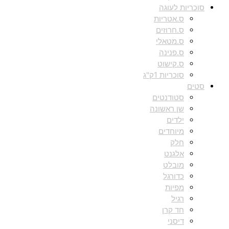
סוכריות לעוגה
ס.אטריות
ס.חרוזים
ס.מטאלי
ס.פנינה
ס.קישוט
סוכריות 1ק"ג
סטים
סטודנטים
שן ראשונה
ילדים
מיוחדים
חלק
אלגנט
מובלט
כדורגל
מפיות
רגיל
חד קרן
דיסני