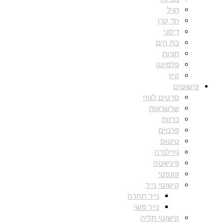
רגיל
חד קרן
דיסני
בת הים
תגיות
פלמינגו
קיץ
קישוטים
סרטים לגוף
שרשראות
כרזות
פרנזים
טיטוס
גירלנדה
פיניאטה
קונפטי
קישוטי נייר
נייר תחרה
נייר משי
קישוטי תליה