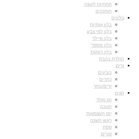
תחתיות לעוגה
חותכנים
בלונים
בלון אותיות
בלון לפי צבע
בלון מיילר
בלון מספר
בלון רווקות
הולדת בן/בת
זרים
כובעים
כתרים
זרים/כתר
חגים
חג מולד
חנוכה
יום העצמאות
ראש השנה
פסח
פורים