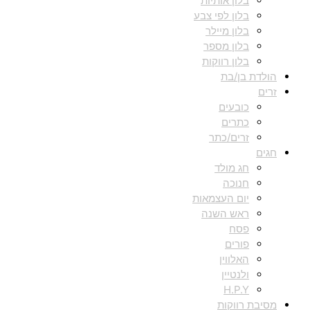
בלון אותיות
בלון לפי צבע
בלון מיילר
בלון מספר
בלון רווקות
הולדת בן/בת
זרים
כובעים
כתרים
זרים/כתר
חגים
חג מולד
חנוכה
יום העצמאות
ראש השנה
פסח
פורים
האלווין
ולנטיין
H.P.Y
מסיבת רווקות