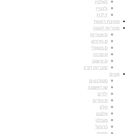
האלווין
ולנטיין
H.P.Y
מסיבת רווקות
סוכריות לעוגה
ס.אטריות
ס.חרוזים
ס.מטאלי
ס.פנינה
ס.קישוט
סוכריות 1ק"ג
סטים
סטודנטים
שן ראשונה
ילדים
מיוחדים
חלק
אלגנט
מובלט
כדורגל
מפיות