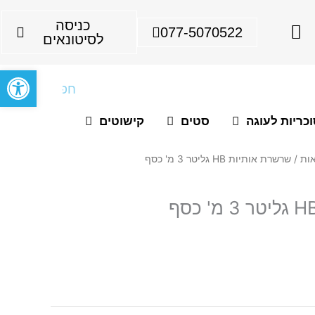
I
כניסה
077-5070522
n
לסיטונאים
s
פתח סרגל
t
חיפוש
a
g
כריות לעוגה
סטים
קישוטים
r
a
ות
/ שרשרת אותיות HB גליטר 3 מ' כסף
m