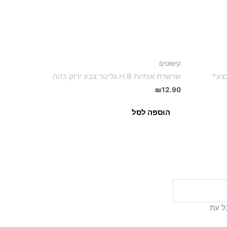
קישוטים
שרשרת אותיות H.B גליטר צבע ירוק כהה
₪
12.90
הוספה לסל
ל עת