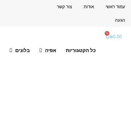
ילוג
לתוכן
עמוד ראשי
אודות
צור קשר
תוכן
הגעה
0
עגלת
₪
0.00
קניות
כל הקטגוריות
אפיה
בלונים