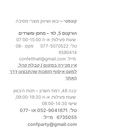
קונפטי –
יבוא ושיווק מוצרי מסיבה
הורקנוס 5, לוד
– מחסן ומשרדים
שעות פעילות: א-ה 07:00-15:00
טל': 077-5070522
פקס: 08-
6580414
מייל:
confetthall@gmail.com
אין מכירה במקום / קבלת קהל,
למעט איסוף הזמנות שהתבצעו דרך
האתר
יבנה 48, רמת השרון – חנות היבואן
שעות פעילות: א-ה 09:00-19:30,
שישי 08:00-14:30
טל': 052-9041671 או 077-
6735055
מייל:
confparty
@gmail.com