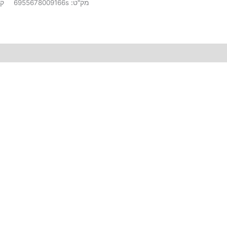
מק"ט:
6955678009166s
קט