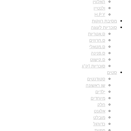
האלווין
ולנטיין
H.P.Y
מסיבת רווקות
סוכריות לעוגה
ס.אטריות
ס.חרוזים
ס.מטאלי
ס.פנינה
ס.קישוט
סוכריות 1ק"ג
סטים
סטודנטים
שן ראשונה
ילדים
מיוחדים
חלק
אלגנט
מובלט
כדורגל
מפיות