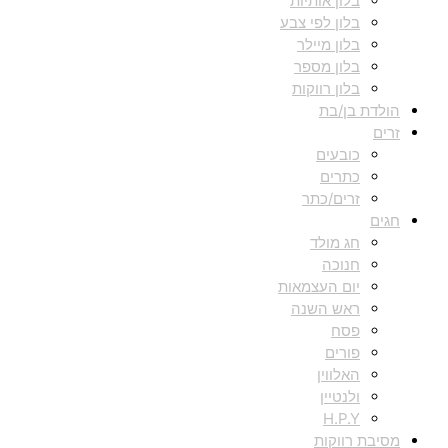
בלון אותיות
בלון לפי צבע
בלון מיילר
בלון מספר
בלון רווקות
הולדת בן/בת
זרים
כובעים
כתרים
זרים/כתר
חגים
חג מולד
חנוכה
יום העצמאות
ראש השנה
פסח
פורים
האלווין
ולנטיין
H.P.Y
מסיבת רווקות