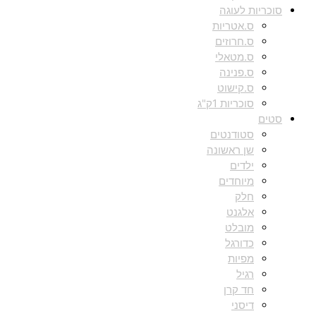
סוכריות לעוגה
ס.אטריות
ס.חרוזים
ס.מטאלי
ס.פנינה
ס.קישוט
סוכריות 1ק"ג
סטים
סטודנטים
שן ראשונה
ילדים
מיוחדים
חלק
אלגנט
מובלט
כדורגל
מפיות
רגיל
חד קרן
דיסני