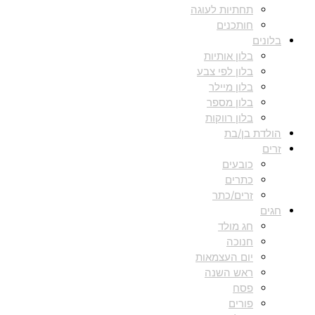
תחתיות לעוגה
חותכנים
בלונים
בלון אותיות
בלון לפי צבע
בלון מיילר
בלון מספר
בלון רווקות
הולדת בן/בת
זרים
כובעים
כתרים
זרים/כתר
חגים
חג מולד
חנוכה
יום העצמאות
ראש השנה
פסח
פורים