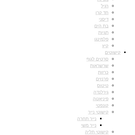
רגיל
חד קרן
דיסני
בת הים
תגיות
פלמינגו
קיץ
קישוטים
סרטים לגוף
שרשראות
כרזות
פרנזים
טיטוס
גירלנדה
פיניאטה
קונפטי
קישוטי נייר
נייר תחרה
נייר משי
קישוטי תליה