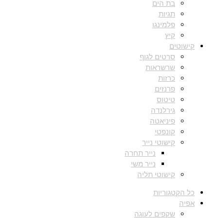
בת הים
תגיות
פלמינגו
קיץ
קישוטים
סרטים לגוף
שרשראות
כרזות
פרנזים
טיטוס
גירלנדה
פיניאטה
קונפטי
קישוטי נייר
נייר תחרה
נייר משי
קישוטי תליה
כל הקטגוריות
אפיה
שקפים לעוגה