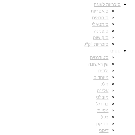
סוכריות לעוגה
ס.אטריות
ס.חרוזים
ס.מטאלי
ס.פנינה
ס.קישוט
סוכריות 1ק"ג
סטים
סטודנטים
שן ראשונה
ילדים
מיוחדים
חלק
אלגנט
מובלט
כדורגל
מפיות
רגיל
חד קרן
דיסני