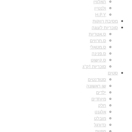
האלווין
ולנטיין
H.P.Y
מסיבת רווקות
סוכריות לעוגה
ס.אטריות
ס.חרוזים
ס.מטאלי
ס.פנינה
ס.קישוט
סוכריות 1ק"ג
סטים
סטודנטים
שן ראשונה
ילדים
מיוחדים
חלק
אלגנט
מובלט
כדורגל
מפיות