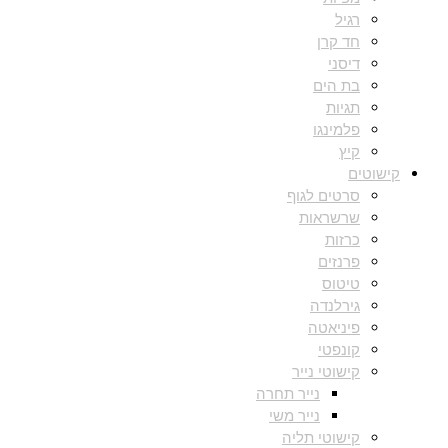
רגיל
חד קרן
דיסני
בת הים
תגיות
פלמינגו
קיץ
קישוטים
סרטים לגוף
שרשראות
כרזות
פרנזים
טיטוס
גירלנדה
פיניאטה
קונפטי
קישוטי נייר
נייר תחרה
נייר משי
קישוטי תליה