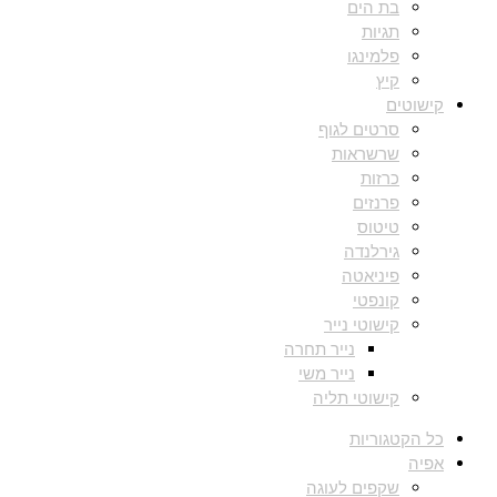
בת הים
תגיות
פלמינגו
קיץ
קישוטים
סרטים לגוף
שרשראות
כרזות
פרנזים
טיטוס
גירלנדה
פיניאטה
קונפטי
קישוטי נייר
נייר תחרה
נייר משי
קישוטי תליה
כל הקטגוריות
אפיה
שקפים לעוגה