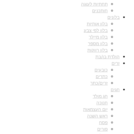
תחתיות לעוגה
חותכנים
בלונים
בלון אותיות
בלון לפי צבע
בלון מיילר
בלון מספר
בלון רווקות
הולדת בן/בת
זרים
כובעים
כתרים
זרים/כתר
חגים
חג מולד
חנוכה
יום העצמאות
ראש השנה
פסח
פורים