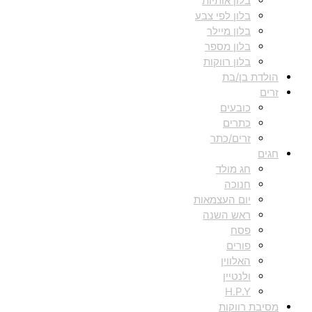
בלון אותיות
בלון לפי צבע
בלון מיילר
בלון מספר
בלון רווקות
הולדת בן/בת
זרים
כובעים
כתרים
זרים/כתר
חגים
חג מולד
חנוכה
יום העצמאות
ראש השנה
פסח
פורים
האלווין
ולנטיין
H.P.Y
מסיבת רווקות