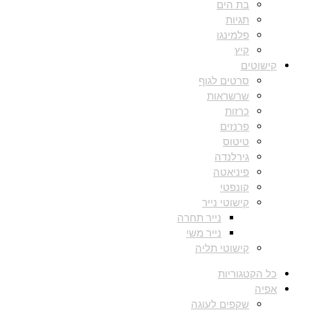
בת הים
תגיות
פלמינגו
קיץ
קישוטים
סרטים לגוף
שרשראות
כרזות
פרנזים
טיטוס
גירלנדה
פיניאטה
קונפטי
קישוטי נייר
נייר תחרה
נייר משי
קישוטי תליה
כל הקטגוריות
אפיה
שקפים לעוגה