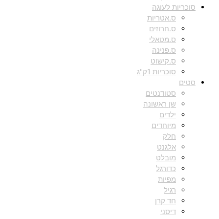
סוכריות לעוגה
ס.אטריות
ס.חרוזים
ס.מטאלי
ס.פנינה
ס.קישוט
סוכריות 1ק"ג
סטים
סטודנטים
שן ראשונה
ילדים
מיוחדים
חלק
אלגנט
מובלט
כדורגל
מפיות
רגיל
חד קרן
דיסני