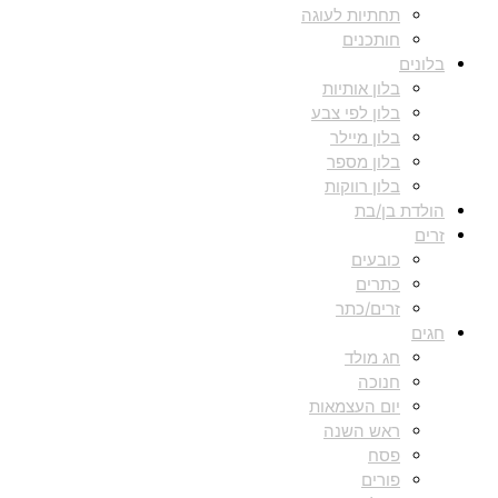
תחתיות לעוגה
חותכנים
בלונים
בלון אותיות
בלון לפי צבע
בלון מיילר
בלון מספר
בלון רווקות
הולדת בן/בת
זרים
כובעים
כתרים
זרים/כתר
חגים
חג מולד
חנוכה
יום העצמאות
ראש השנה
פסח
פורים