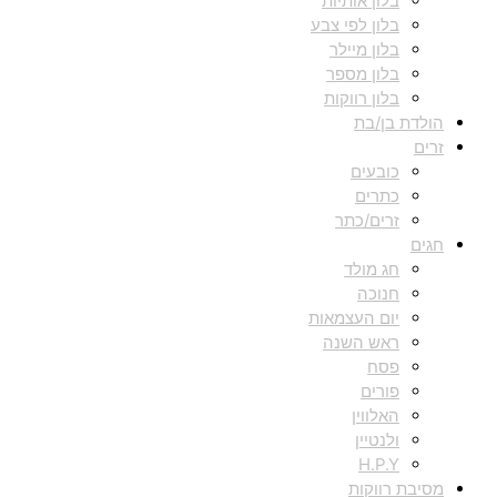
בלון אותיות
בלון לפי צבע
בלון מיילר
בלון מספר
בלון רווקות
הולדת בן/בת
זרים
כובעים
כתרים
זרים/כתר
חגים
חג מולד
חנוכה
יום העצמאות
ראש השנה
פסח
פורים
האלווין
ולנטיין
H.P.Y
מסיבת רווקות