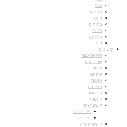
רגיל
חד קרן
דיסני
בת הים
תגיות
פלמינגו
קיץ
קישוטים
סרטים לגוף
שרשראות
כרזות
פרנזים
טיטוס
גירלנדה
פיניאטה
קונפטי
קישוטי נייר
נייר תחרה
נייר משי
קישוטי תליה