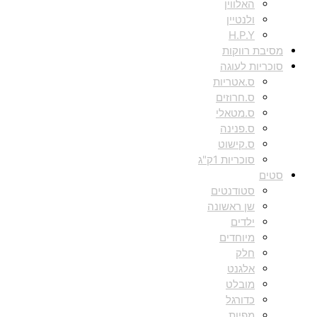
האלווין
ולנטיין
H.P.Y
מסיבת רווקות
סוכריות לעוגה
ס.אטריות
ס.חרוזים
ס.מטאלי
ס.פנינה
ס.קישוט
סוכריות 1ק"ג
סטים
סטודנטים
שן ראשונה
ילדים
מיוחדים
חלק
אלגנט
מובלט
כדורגל
מפיות